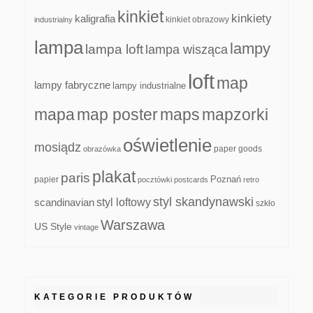
kinkiet
kinkiety
kaligrafia
kinkiet obrazowy
industrialny
lampa
lampy
lampa loft
lampa wisząca
loft
map
lampy fabryczne
lampy industrialne
mapa
map poster
maps
mapzorki
oświetlenie
mosiądz
paper goods
obrazówka
plakat
paris
papier
Poznań
pocztówki
postcards
retro
styl skandynawski
scandinavian
styl loftowy
szkło
Warszawa
US Style
vintage
KATEGORIE PRODUKTÓW