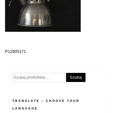
P12905171
Nawigacja
wpisu
Szukaj:
Szukaj
TRANSLATE – CHOOSE YOUR
LANGUAGE