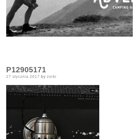
P12905171
Posted
27 stycznia 2017
by
zorki
on