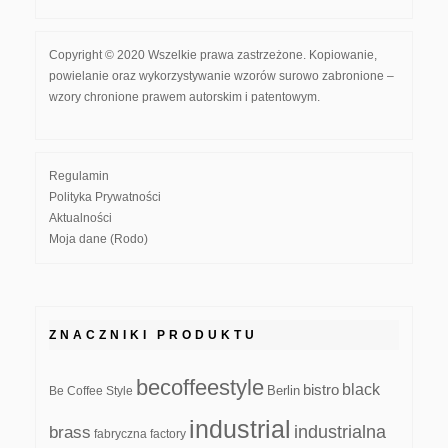
Copyright © 2020 Wszelkie prawa zastrzeżone. Kopiowanie,
powielanie oraz wykorzystywanie wzorów surowo zabronione –
wzory chronione prawem autorskim i patentowym.
Regulamin
Polityka Prywatności
Aktualności
Moja dane (Rodo)
ZNACZNIKI PRODUKTU
becoffeestyle
black
bistro
Be Coffee Style
Berlin
industrial
industrialna
brass
fabryczna
factory