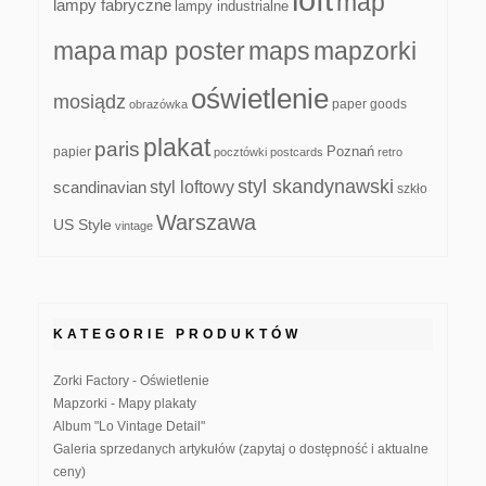
map
lampy fabryczne
lampy industrialne
mapa
map poster
maps
mapzorki
oświetlenie
mosiądz
paper goods
obrazówka
plakat
paris
papier
Poznań
pocztówki
postcards
retro
styl skandynawski
scandinavian
styl loftowy
szkło
Warszawa
US Style
vintage
KATEGORIE PRODUKTÓW
Zorki Factory - Oświetlenie
Mapzorki - Mapy plakaty
Album "Lo Vintage Detail"
Galeria sprzedanych artykułów (zapytaj o dostępność i aktualne
ceny)