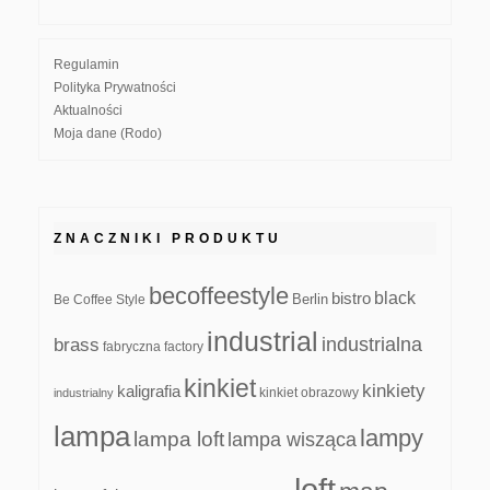
Regulamin
Polityka Prywatności
Aktualności
Moja dane (Rodo)
ZNACZNIKI PRODUKTU
becoffeestyle
black
bistro
Be Coffee Style
Berlin
industrial
industrialna
brass
fabryczna
factory
kinkiet
kinkiety
kaligrafia
kinkiet obrazowy
industrialny
lampa
lampy
lampa loft
lampa wisząca
loft