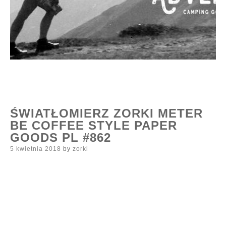
ŚWIATŁOMIERZ ZORKI METER
BE COFFEE STYLE PAPER
GOODS PL #862
Posted
5 kwietnia 2018
by
zorki
on