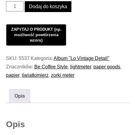
ilość
Dodaj do koszyka
Światłomierz
Zorki
Meter
Be
Coffee
Style
SKU:
5537
Kategoria:
Album "Lo Vintage Detail"
Paper
Znaczników:
Be Coffee Style
,
lightmeter
,
paper goods
,
Goods
papier
,
światłomierz
,
zorki meter
PL
#862
Opis
Opis