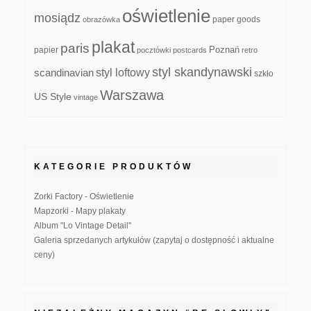
oświetlenie
mosiądz
paper goods
obrazówka
plakat
paris
papier
Poznań
pocztówki
postcards
retro
styl skandynawski
scandinavian
styl loftowy
szkło
Warszawa
US Style
vintage
KATEGORIE PRODUKTÓW
Zorki Factory - Oświetlenie
Mapzorki - Mapy plakaty
Album "Lo Vintage Detail"
Galeria sprzedanych artykułów (zapytaj o dostępność i aktualne
ceny)