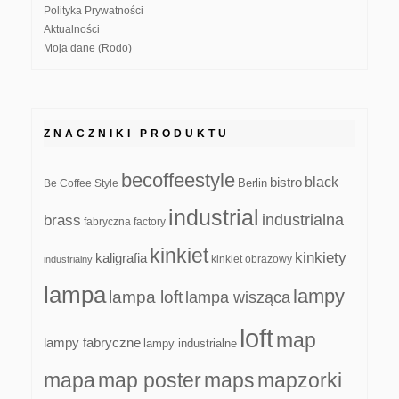
Polityka Prywatności
Aktualności
Moja dane (Rodo)
ZNACZNIKI PRODUKTU
becoffeestyle
black
bistro
Be Coffee Style
Berlin
industrial
industrialna
brass
fabryczna
factory
kinkiet
kinkiety
kaligrafia
kinkiet obrazowy
industrialny
lampa
lampy
lampa loft
lampa wisząca
loft
map
lampy fabryczne
lampy industrialne
mapa
map poster
maps
mapzorki