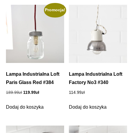
Promocja!
Lampa Industrialna Loft
Lampa Industrialna Loft
Paris Glass Red #384
Factory No3 #340
Pierwotna
Aktualna
189.99
zł
119.99
zł
114.99
zł
cena
cena
wynosiła:
wynosi:
Dodaj do koszyka
Dodaj do koszyka
189.99zł.
119.99zł.