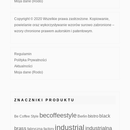
Moja dane (Rodo)
Copyright © 2020 Wszelkie prawa zastrzeżone. Kopiowanie,
powielanie oraz wykorzystywanie wzorów surowo zabronione –
wzory chronione prawem autorskim i patentowym.
Regulamin
Polityka Prywatności
Aktualności
Moja dane (Rodo)
ZNACZNIKI PRODUKTU
becoffeestyle
black
bistro
Be Coffee Style
Berlin
industrial
industrialna
brass
fabryczna
factory