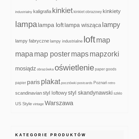
kinkiet
kinkiety
kaligrafia
kinkiet obrazowy
industrialny
lampa
lampy
lampa loft
lampa wisząca
loft
map
lampy fabryczne
lampy industrialne
mapa
map poster
maps
mapzorki
oświetlenie
mosiądz
paper goods
obrazówka
plakat
paris
papier
Poznań
pocztówki
postcards
retro
styl skandynawski
scandinavian
styl loftowy
szkło
Warszawa
US Style
vintage
KATEGORIE PRODUKTÓW