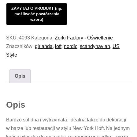
z
żarówek
LOFT
US
Style
SKU:
4093
Kategoria:
Zorki Factory - Oświetlenie
Vol.5
Znaczników:
girlanda
,
loft
,
nordic
,
scandynavian
,
US
#712
Style
Opis
Opis
Bardzo solidna i wytrzymała. Idealna także do dekoracji
w barze lub restauracji w stylu New York i loft. Na jednym
końcu wtyczka do gniazdka, na drugim gniazdko – może