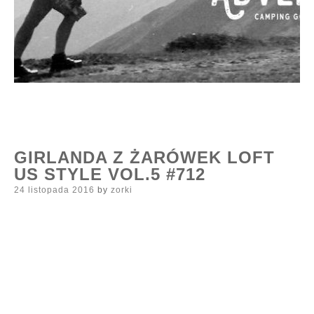
GIRLANDA Z ŻARÓWEK LOFT
US STYLE VOL.5 #712
Posted
24 listopada 2016
by
zorki
on