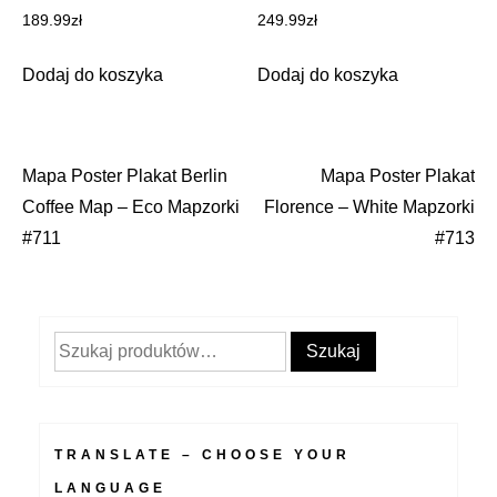
189.99
zł
249.99
zł
Dodaj do koszyka
Dodaj do koszyka
Mapa Poster Plakat Berlin
Mapa Poster Plakat
Nawigacja
Coffee Map – Eco Mapzorki
Florence – White Mapzorki
wpisu
#711
#713
Szukaj:
Szukaj
TRANSLATE – CHOOSE YOUR
LANGUAGE