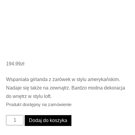
194.99
zł
Wspaniała girlanda z żarówek w stylu amerykańskim.
Nadaje się także na zewnątrz. Bardzo modna dekoracja
do wnętrz w stylu loft.
Produkt dostępny na zamówienie
ilość
Dodaj do koszyka
Girlanda