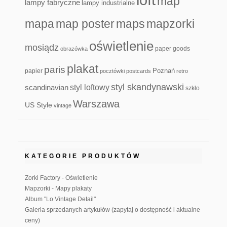
map
lampy fabryczne
lampy industrialne
mapa
map poster
maps
mapzorki
oświetlenie
mosiądz
paper goods
obrazówka
plakat
paris
papier
Poznań
pocztówki
postcards
retro
styl skandynawski
scandinavian
styl loftowy
szkło
Warszawa
US Style
vintage
KATEGORIE PRODUKTÓW
Zorki Factory - Oświetlenie
Mapzorki - Mapy plakaty
Album "Lo Vintage Detail"
Galeria sprzedanych artykułów (zapytaj o dostępność i aktualne
ceny)