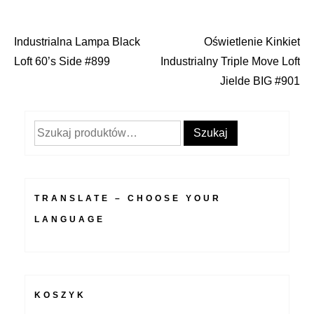
Industrialna Lampa Black
Oświetlenie Kinkiet
Nawigacja
Loft 60’s Side #899
Industrialny Triple Move Loft
wpisu
Jielde BIG #901
Szukaj:
Szukaj
TRANSLATE – CHOOSE YOUR
LANGUAGE
KOSZYK