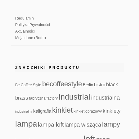
Regulamin
Polityka Prywatności
Aktualności
Moja dane (Rodo)
ZNACZNIKI PRODUKTU
becoffeestyle
black
bistro
Be Coffee Style
Berlin
industrial
industrialna
brass
fabryczna
factory
kinkiet
kinkiety
kaligrafia
kinkiet obrazowy
industrialny
lampa
lampy
lampa loft
lampa wisząca
loft