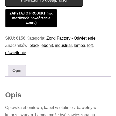
Powiadom o dostępności
SKU:
6156
Kategoria:
Zorki Factory - Oświetlenie
Znaczników:
black
,
ebonit
,
industrial
,
lampa
,
loft
,
oświetlenie
Opis
Opis
Oprawka ebonitowa, kabel w otulinie z bawełny w
kolorze szarym. Lampa może być zawieszona na