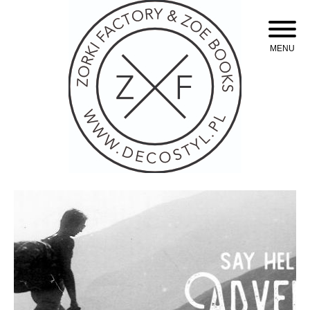
Skip
to
content
MENU
Oświetlenie industrialne, lampy LOFT, kinkiety oraz plakaty mapy.
Zorki Factory Lampy
loft oświetlenie
industrialne. Mapy,
plakaty. Styl loftowy.