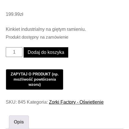
199.99
zł
Kinkiet industrialny na giętym ramieniu.
Produkt dostępny na zamówienie
ilość
Dodaj do koszyka
Kinkiet
Industrialny
Loft
Big
John
XL
SKU:
845
Kategoria:
Zorki Factory - Oświetlenie
Wide
II
Opis
#540