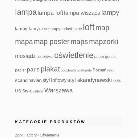
lampa
lampy
lampa loft
lampa wisząca
loft
map
lampy fabryczne
lampy industrialne
mapa
map poster
maps
mapzorki
oświetlenie
mosiądz
paper goods
obrazówka
plakat
paris
papier
Poznań
pocztówki
postcards
retro
styl skandynawski
scandinavian
styl loftowy
szkło
Warszawa
US Style
vintage
KATEGORIE PRODUKTÓW
Zorki Factory - Oświetlenie