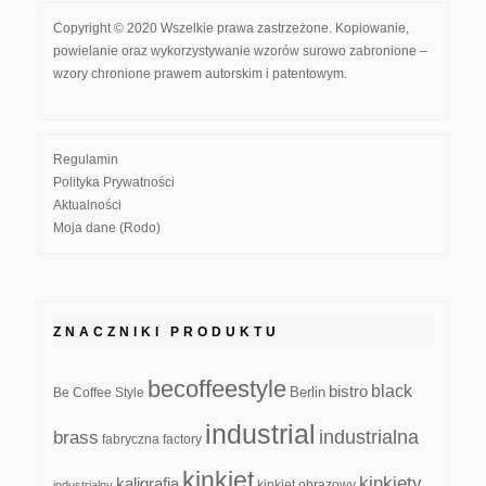
Copyright © 2020 Wszelkie prawa zastrzeżone. Kopiowanie,
powielanie oraz wykorzystywanie wzorów surowo zabronione –
wzory chronione prawem autorskim i patentowym.
Regulamin
Polityka Prywatności
Aktualności
Moja dane (Rodo)
ZNACZNIKI PRODUKTU
becoffeestyle
black
bistro
Be Coffee Style
Berlin
industrial
industrialna
brass
fabryczna
factory
kinkiet
kinkiety
kaligrafia
kinkiet obrazowy
industrialny