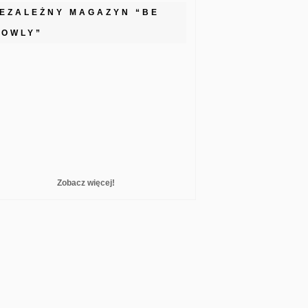
IEZALEŻNY MAGAZYN “BE
LOWLY”
Zobacz więcej!
reelance WordPress Developer London