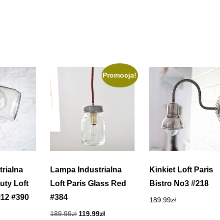
Promocja!
rialna
Lampa Industrialna
Kinkiet Loft Paris
uty Loft
Loft Paris Glass Red
Bistro No3 #218
l12 #390
#384
189.99
zł
Pierwotna
Aktualna
189.99
zł
119.99
zł