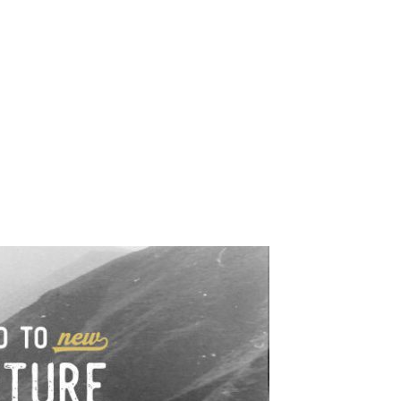
e industrialne. Mapy,
wy.