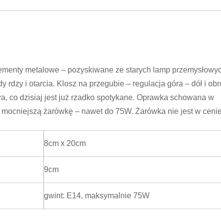
elementy metalowe – pozyskiwane ze starych lamp przemysłowyc
rdzy i otarcia. Klosz na przegubie – regulacja góra – dół i obró
, co dzisiaj jest już rzadko spotykane. Oprawka schowana w
ć mocniejszą żarówkę – nawet do 75W. Żarówka nie jest w cenie
8cm x 20cm
9cm
gwint: E14, maksymalnie 75W