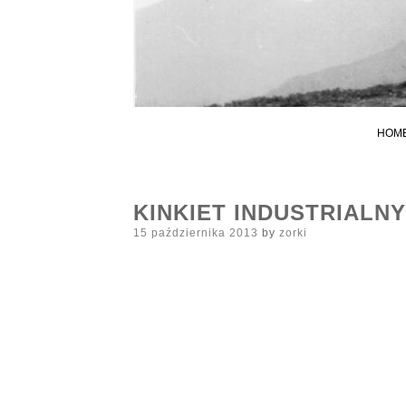
HOM
KINKIET INDUSTRIALN
Posted
15 października 2013
by
zorki
on