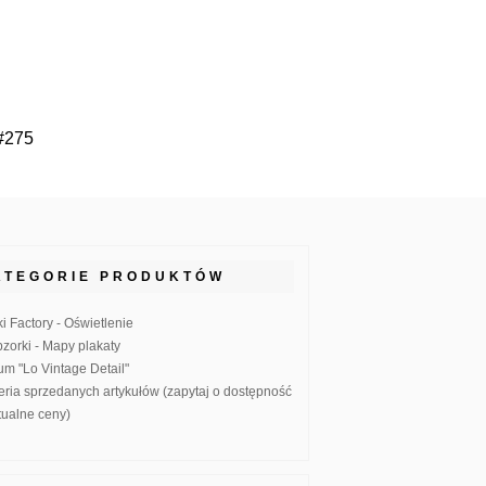
 #275
ATEGORIE PRODUKTÓW
ki Factory - Oświetlenie
zorki - Mapy plakaty
um "Lo Vintage Detail"
eria sprzedanych artykułów (zapytaj o dostępność
ktualne ceny)