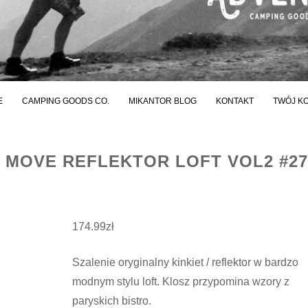
E
CAMPING GOODS CO.
MIKANTOR BLOG
KONTAKT
TWÓJ K
Y MOVE REFLEKTOR LOFT VOL2 #27
174.99
zł
Szalenie oryginalny kinkiet / reflektor w bardzo
modnym stylu loft. Klosz przypomina wzory z
paryskich bistro.