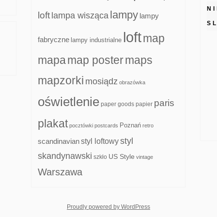
N
lampy
loft
lampa wisząca
lampy
S
loft
map
fabryczne
lampy industrialne
mapa
map poster
maps
mapzorki
mosiądz
obrazówka
oświetlenie
paris
paper goods
papier
plakat
Poznań
pocztówki
postcards
retro
styl
scandinavian
styl loftowy
skandynawski
US Style
szkło
vintage
Warszawa
whois: Nuno Sarmento F
Proudly powered by WordPress