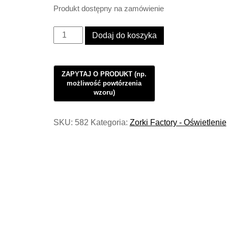
Produkt dostępny na zamówienie
ilość
Dodaj do koszyka
Kinkiet
Industrialny
Move
Reflektor
Loft
Vol2
SKU:
582
Kategoria:
Zorki Factory - Oświetlenie
#273