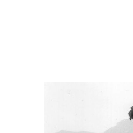
Oświetlenie industrialne, lampy LOFT, kinkiety 
Zorki Factor