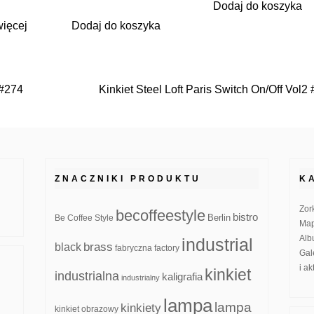
Dodaj do koszyka
cena
cena
wynosiła:
wynosi:
więcej
Dodaj do koszyka
189.99zł.
119.99zł.
 #274
Kinkiet Steel Loft Paris Switch On/Off Vol2
ZNACZNIKI PRODUKTU
K
Zor
becoffeestyle
bistro
Be Coffee Style
Berlin
Map
Alb
industrial
brass
black
fabryczna
factory
Gal
i a
kinkiet
industrialna
kaligrafia
industrialny
lampa
lampa
kinkiety
kinkiet obrazowy