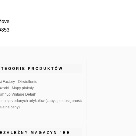
 Move
#853
ATEGORIE PRODUKTÓW
ki Factory - Oświetlenie
zorki - Mapy plakaty
um "Lo Vintage Detail"
eria sprzedanych artykułów (zapytaj o dostępność
ktualne ceny)
IEZALEŻNY MAGAZYN “BE