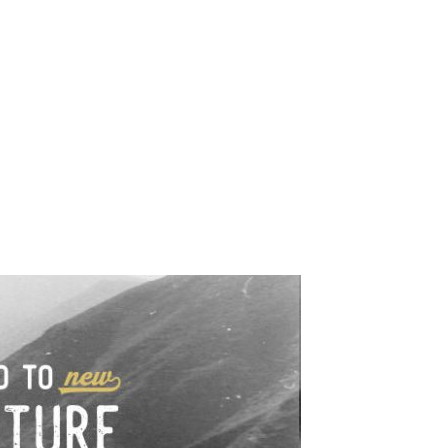
e industrialne. Mapy,
wy.