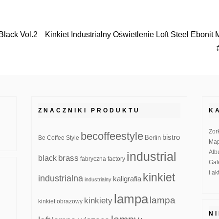
 Black Vol.2
Kinkiet Industrialny Oświetlenie Loft Steel Ebonit
ZNACZNIKI PRODUKTU
K
Zor
becoffeestyle
bistro
Be Coffee Style
Berlin
Map
Alb
industrial
brass
black
fabryczna
factory
Gal
i a
kinkiet
industrialna
kaligrafia
industrialny
lampa
lampa
kinkiety
kinkiet obrazowy
N