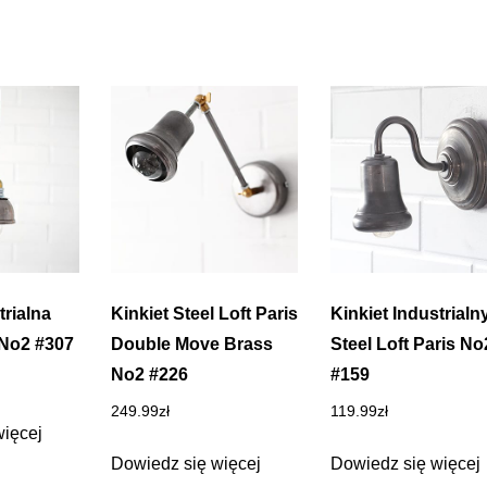
rialna
Kinkiet Steel Loft Paris
Kinkiet Industrialn
 No2 #307
Double Move Brass
Steel Loft Paris No
No2 #226
#159
249.99
zł
119.99
zł
więcej
Dowiedz się więcej
Dowiedz się więcej