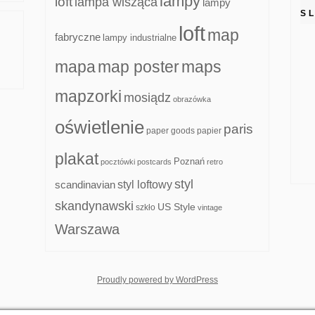
lampy
loft
lampa wisząca
lampy
S
loft
map
fabryczne
lampy industrialne
mapa
map poster
maps
mapzorki
mosiądz
obrazówka
oświetlenie
paris
paper goods
papier
plakat
Poznań
pocztówki
postcards
retro
styl
scandinavian
styl loftowy
skandynawski
US Style
szkło
vintage
Warszawa
whois: Nuno Sarmento F
Proudly powered by WordPress