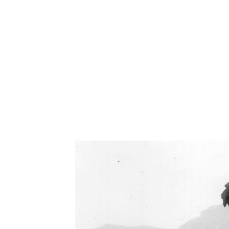
Oświetlenie industrialne, lampy LOFT, kinkiety 
Zorki Factor