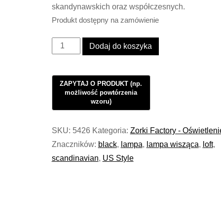
skandynawskich oraz współczesnych.
Produkt dostępny na zamówienie
ilość
Dodaj do koszyka
Kinkiet
Industrialny
Oświetlenie
Loft
Steel
Ebonit
SKU:
5426
Kategoria:
Zorki Factory - Oświetleni
#852
Znaczników:
black
,
lampa
,
lampa wisząca
,
loft
,
scandinavian
,
US Style