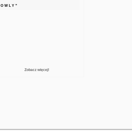
LOWLY”
Zobacz więcej!
reelance WordPress Developer London