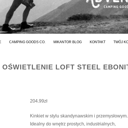
E
CAMPING GOODS CO.
MIKANTOR BLOG
KONTAKT
TWÓJ K
Y OŚWIETLENIE LOFT STEEL EBONI
204.99
zł
Kinkiet w stylu skandynawskim i przemysłowym.
Idealny do wnętrz prostych, industrialnych,