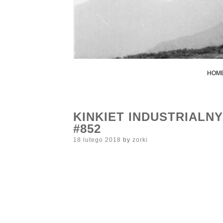
HOM
KINKIET INDUSTRIALN
#852
Posted
18 lutego 2018
by
zorki
on