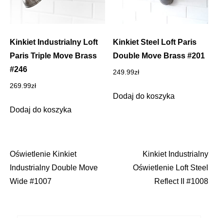
Kinkiet Industrialny Loft
Kinkiet Steel Loft Paris
Paris Triple Move Brass
Double Move Brass #201
#246
249.99
zł
269.99
zł
Dodaj do koszyka
Dodaj do koszyka
Oświetlenie Kinkiet
Kinkiet Industrialny
Nawigacja
Industrialny Double Move
Oświetlenie Loft Steel
wpisu
Wide #1007
Reflect II #1008