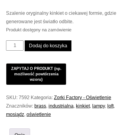
Szalenie oryginalny kinkiet o ciekawej formie, gdzie
generowane jest światło odbite.
Produkt dostępny na zamówienie
ilość
Dodaj do koszyka
Kinkiet
Industrialny
Oświetlenie
Loft
Steel
Reflect
SKU:
7592
Kategoria:
Zorki Factory - Oświetlenie
Brass
Znaczników:
brass
,
industrialna
,
kinkiet
,
lampy
,
loft
,
#1009
mosiądz
,
oświetlenie