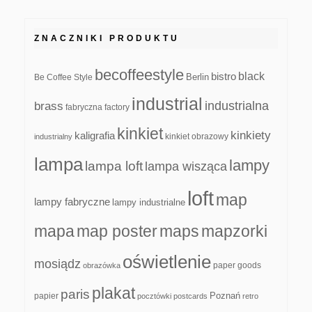
ZNACZNIKI PRODUKTU
becoffeestyle
black
bistro
Be Coffee Style
Berlin
industrial
industrialna
brass
fabryczna
factory
kinkiet
kinkiety
kaligrafia
kinkiet obrazowy
industrialny
lampa
lampy
lampa loft
lampa wisząca
loft
map
lampy fabryczne
lampy industrialne
mapa
map poster
maps
mapzorki
oświetlenie
mosiądz
paper goods
obrazówka
plakat
paris
papier
Poznań
pocztówki
postcards
retro