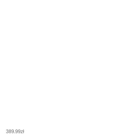
389.99
zł