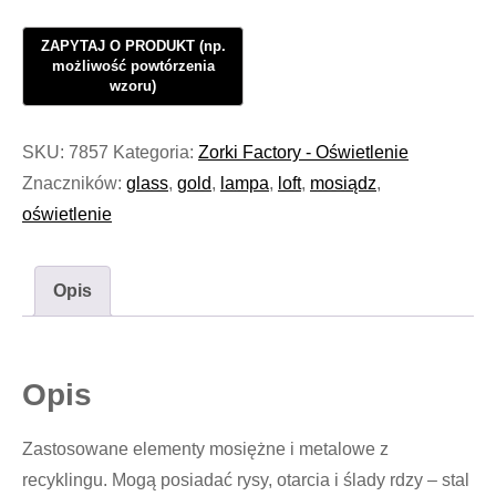
Oświetlenie
Loft
Glass
&
Brass
SKU:
7857
Kategoria:
Zorki Factory - Oświetlenie
Swan
Znaczników:
glass
,
gold
,
lampa
,
loft
,
mosiądz
,
#1021
oświetlenie
Opis
Opis
Zastosowane elementy mosiężne i metalowe z
recyklingu. Mogą posiadać rysy, otarcia i ślady rdzy – stal