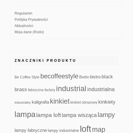
Regulamin
Polityka Prywatności
Aktualności
Moja dane (Rodo)
ZNACZNIKI PRODUKTU
becoffeestyle
black
bistro
Be Coffee Style
Berlin
industrial
industrialna
brass
fabryczna
factory
kinkiet
kinkiety
kaligrafia
kinkiet obrazowy
industrialny
lampa
lampy
lampa loft
lampa wisząca
loft
map
lampy fabryczne
lampy industrialne