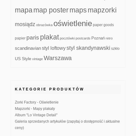
mapa
map poster
maps
mapzorki
oświetlenie
mosiądz
paper goods
obrazówka
plakat
paris
papier
Poznań
pocztówki
postcards
retro
styl skandynawski
scandinavian
styl loftowy
szkło
Warszawa
US Style
vintage
KATEGORIE PRODUKTÓW
Zorki Factory - Oświetlenie
Mapzorki - Mapy plakaty
Album "Lo Vintage Detail"
Galeria sprzedanych artykułów (zapytaj o dostępność i aktualne
ceny)