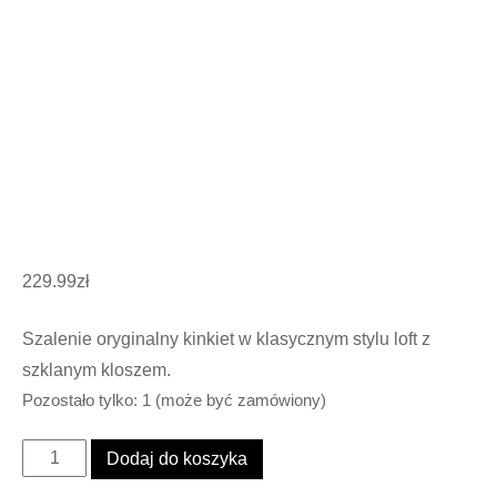
229.99
zł
Szalenie oryginalny kinkiet w klasycznym stylu loft z
szklanym kloszem.
Pozostało tylko: 1 (może być zamówiony)
ilość
Dodaj do koszyka
Kinkiet