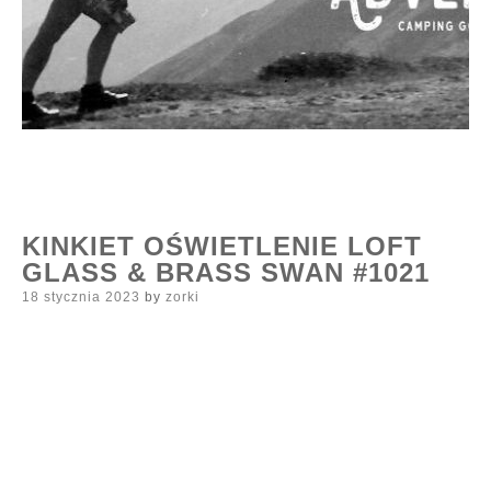
KINKIET OŚWIETLENIE LOFT
GLASS & BRASS SWAN #1021
Posted
18 stycznia 2023
by
zorki
on