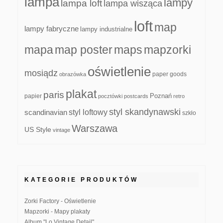
lampa
lampy
lampa loft
lampa wisząca
loft
map
lampy fabryczne
lampy industrialne
mapa
map poster
maps
mapzorki
oświetlenie
mosiądz
paper goods
obrazówka
plakat
paris
papier
Poznań
pocztówki
postcards
retro
styl skandynawski
scandinavian
styl loftowy
szkło
Warszawa
US Style
vintage
KATEGORIE PRODUKTÓW
Zorki Factory - Oświetlenie
Mapzorki - Mapy plakaty
Album "Lo Vintage Detail"