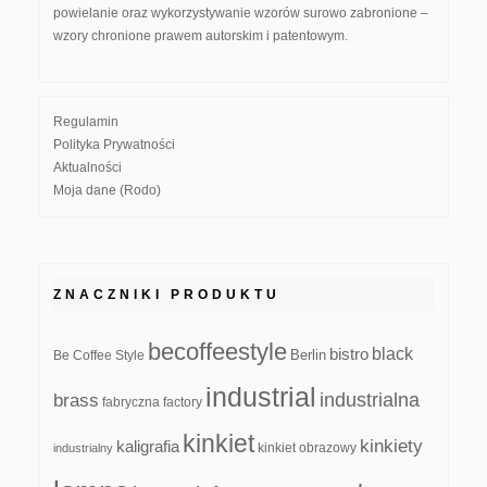
powielanie oraz wykorzystywanie wzorów surowo zabronione –
wzory chronione prawem autorskim i patentowym.
Regulamin
Polityka Prywatności
Aktualności
Moja dane (Rodo)
ZNACZNIKI PRODUKTU
becoffeestyle
black
bistro
Be Coffee Style
Berlin
industrial
industrialna
brass
fabryczna
factory
kinkiet
kinkiety
kaligrafia
kinkiet obrazowy
industrialny