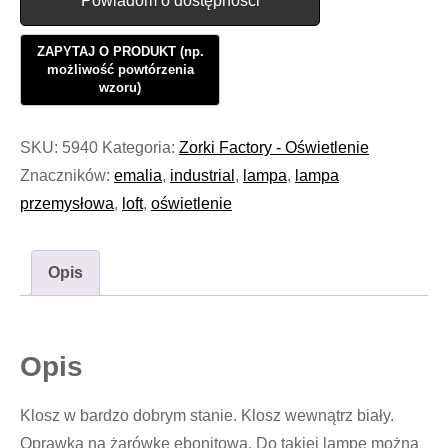
Powiadom o dostępności
SKU:
5940
Kategoria:
Zorki Factory - Oświetlenie
Znaczników:
emalia
,
industrial
,
lampa
,
lampa
przemysłowa
,
loft
,
oświetlenie
Opis
Opis
Klosz w bardzo dobrym stanie. Klosz wewnątrz biały.
Oprawka na żarówkę ebonitowa. Do takiej lampę można