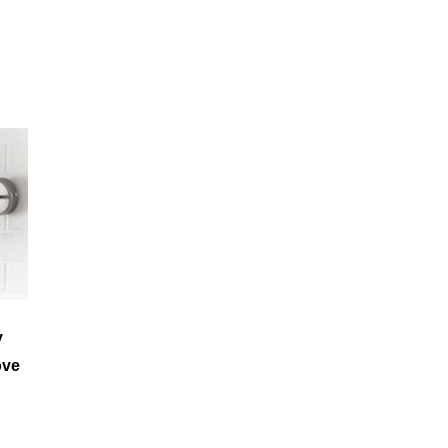
y
ove