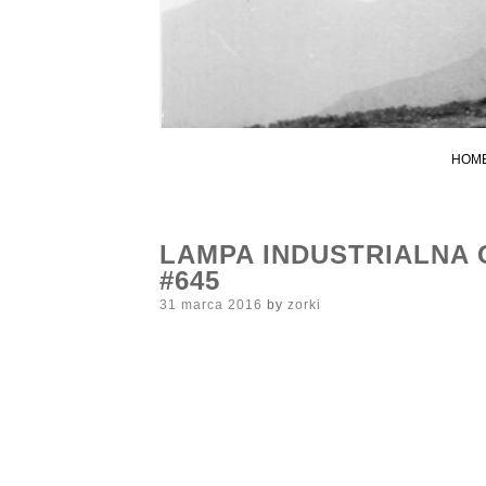
HOM
LAMPA INDUSTRIALNA
#645
Posted
31 marca 2016
by
zorki
on