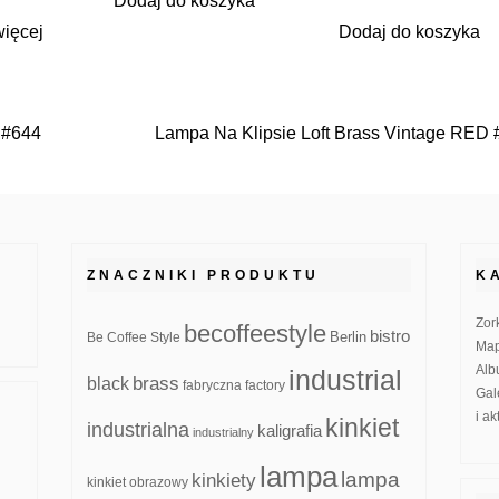
Dodaj do koszyka
więcej
Dodaj do koszyka
o #644
Lampa Na Klipsie Loft Brass Vintage RED
ZNACZNIKI PRODUKTU
K
Zor
becoffeestyle
bistro
Be Coffee Style
Berlin
Map
Alb
industrial
brass
black
fabryczna
factory
Gal
i a
kinkiet
industrialna
kaligrafia
industrialny
lampa
lampa
kinkiety
kinkiet obrazowy