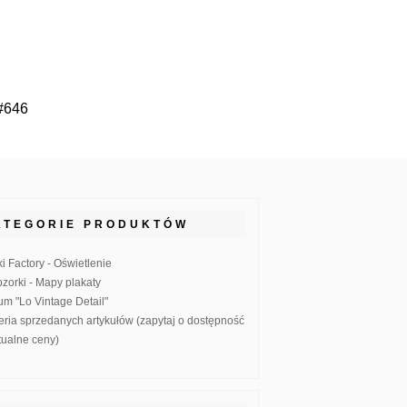
 #646
ATEGORIE PRODUKTÓW
ki Factory - Oświetlenie
zorki - Mapy plakaty
um "Lo Vintage Detail"
eria sprzedanych artykułów (zapytaj o dostępność
ktualne ceny)