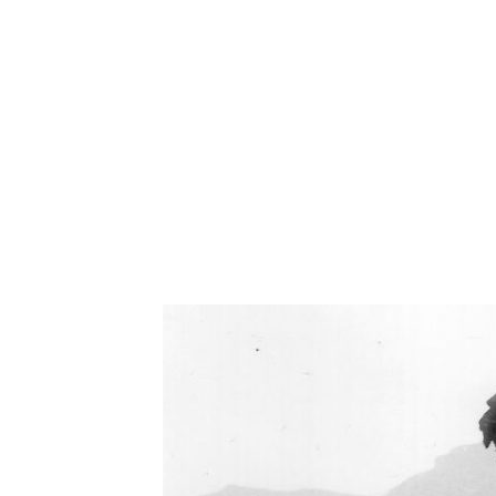
Oświetlenie industrialne, lampy LOFT, kinkiety 
Zorki Factor