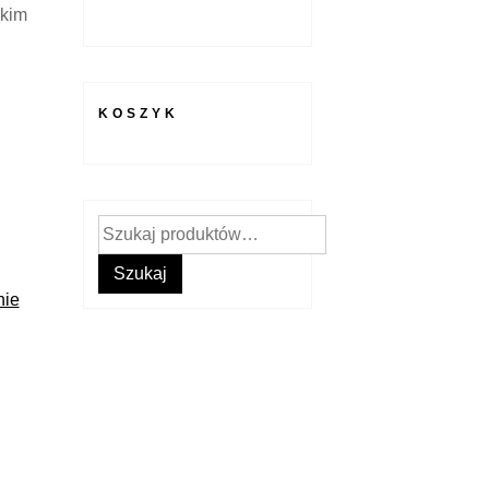
skim
KOSZYK
Szukaj:
Szukaj
nie