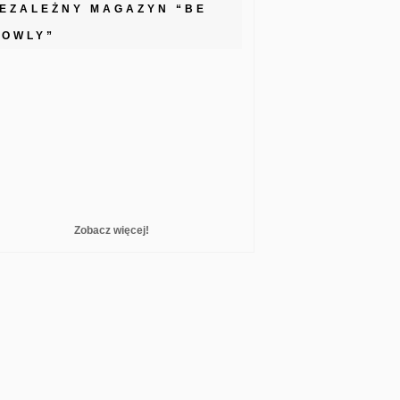
IEZALEŻNY MAGAZYN “BE
LOWLY”
Zobacz więcej!
reelance WordPress Developer London