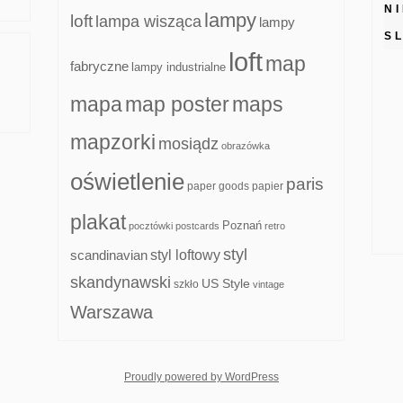
N
lampy
loft
lampa wisząca
lampy
S
loft
map
fabryczne
lampy industrialne
mapa
map poster
maps
mapzorki
mosiądz
obrazówka
oświetlenie
paris
paper goods
papier
plakat
Poznań
pocztówki
postcards
retro
styl
scandinavian
styl loftowy
skandynawski
US Style
szkło
vintage
Warszawa
whois: Nuno Sarmento F
Proudly powered by WordPress