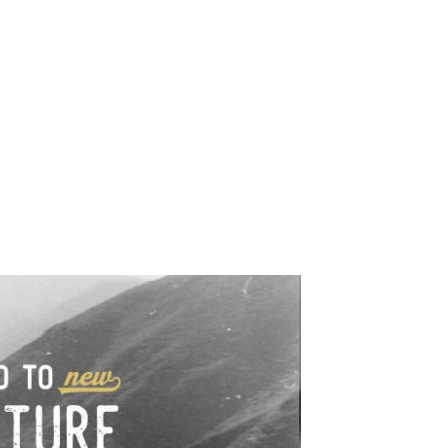
e industrialne. Mapy,
wy.