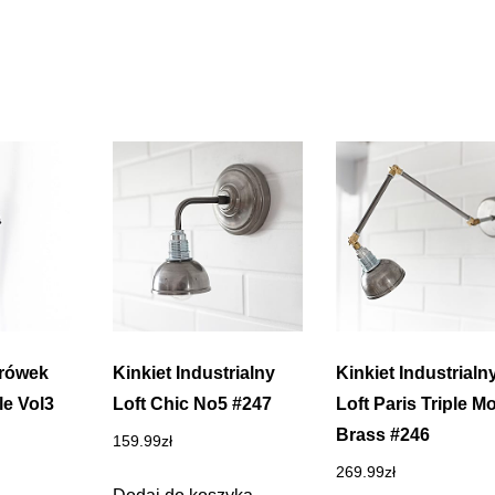
arówek
Kinkiet Industrialny
Kinkiet Industrialn
e Vol3
Loft Chic No5 #247
Loft Paris Triple M
Brass #246
159.99
zł
269.99
zł