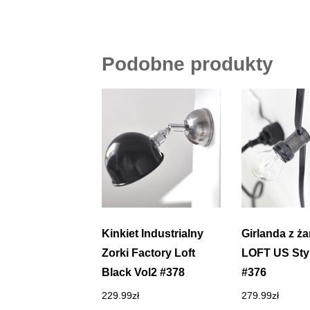
Podobne produkty
Kinkiet Industrialny
Girlanda z ż
Zorki Factory Loft
LOFT US Styl
Black Vol2 #378
#376
229.99
zł
279.99
zł