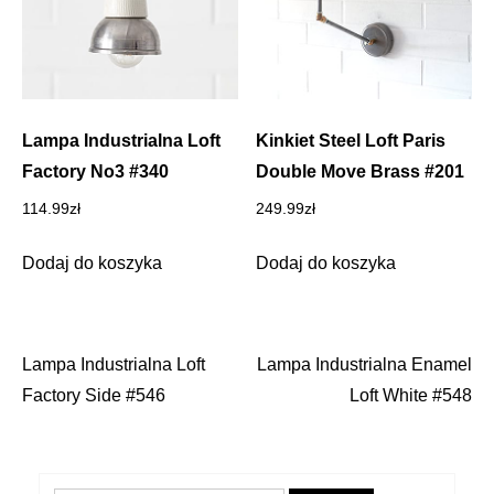
Lampa Industrialna Loft
Kinkiet Steel Loft Paris
Factory No3 #340
Double Move Brass #201
114.99
zł
249.99
zł
Dodaj do koszyka
Dodaj do koszyka
Lampa Industrialna Loft
Lampa Industrialna Enamel
Nawigacja
Factory Side #546
Loft White #548
wpisu