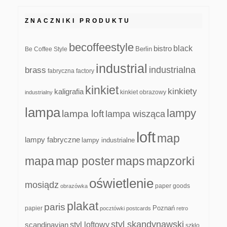
ZNACZNIKI PRODUKTU
becoffeestyle
black
bistro
Be Coffee Style
Berlin
industrial
industrialna
brass
fabryczna
factory
kinkiet
kinkiety
kaligrafia
kinkiet obrazowy
industrialny
lampa
lampy
lampa loft
lampa wisząca
loft
map
lampy fabryczne
lampy industrialne
mapa
map poster
maps
mapzorki
oświetlenie
mosiądz
paper goods
obrazówka
plakat
paris
papier
Poznań
pocztówki
postcards
retro
styl skandynawski
scandinavian
styl loftowy
szkło