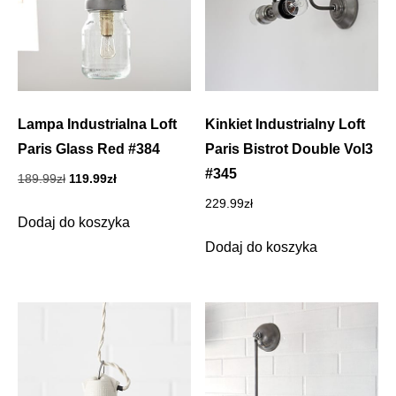
Lampa Industrialna Loft
Kinkiet Industrialny Loft
Paris Glass Red #384
Paris Bistrot Double Vol3
#345
Pierwotna
Aktualna
189.99
zł
119.99
zł
cena
cena
229.99
zł
wynosiła:
wynosi:
Dodaj do koszyka
189.99zł.
119.99zł.
Dodaj do koszyka