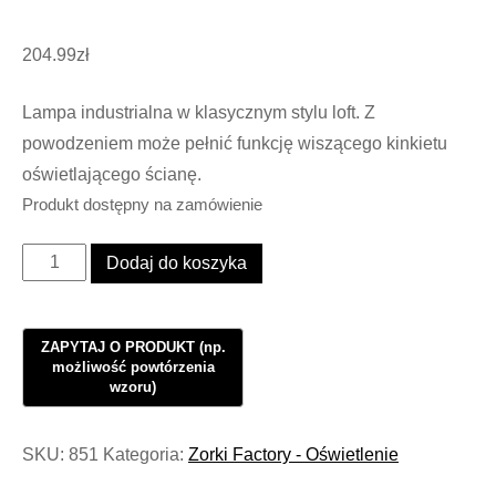
204.99
zł
Lampa industrialna w klasycznym stylu loft. Z
powodzeniem może pełnić funkcję wiszącego kinkietu
oświetlającego ścianę.
Produkt dostępny na zamówienie
ilość
Dodaj do koszyka
Lampa
Industrialna
Loft
Factory
Side
Black
SKU:
851
Kategoria:
Zorki Factory - Oświetlenie
#547