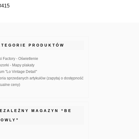
 #415
ATEGORIE PRODUKTÓW
ki Factory - Oświetlenie
zorki - Mapy plakaty
um "Lo Vintage Detail"
eria sprzedanych artykułów (zapytaj o dostępność
ktualne ceny)
IEZALEŻNY MAGAZYN “BE
LOWLY”