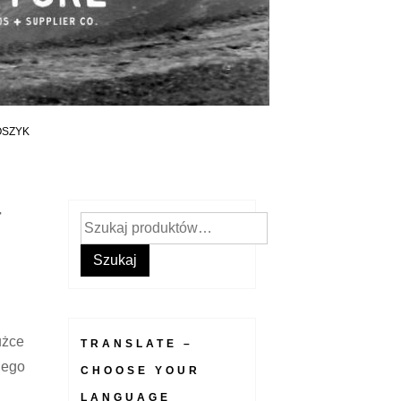
OSZYK
4
Szukaj:
Szukaj
użce
TRANSLATE –
iego
CHOOSE YOUR
LANGUAGE