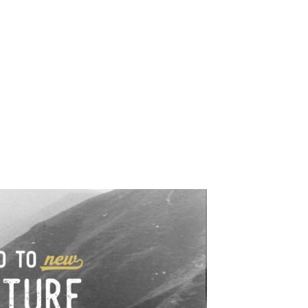
e industrialne. Mapy,
wy.