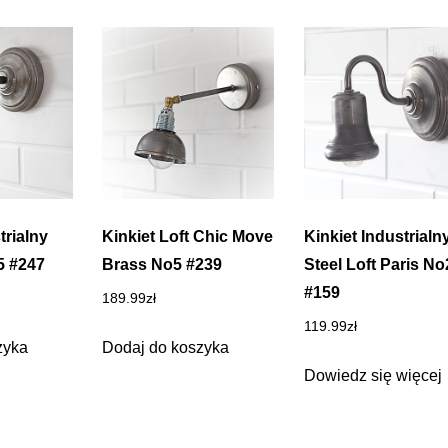
trialny
Kinkiet Loft Chic Move
Kinkiet Industrialn
5 #247
Brass No5 #239
Steel Loft Paris No
#159
189.99
zł
119.99
zł
zyka
Dodaj do koszyka
Dowiedz się więcej