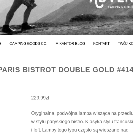
E
CAMPING GOODS CO.
MIKANTOR BLOG
KONTAKT
TWÓJ K
PARIS BISTROT DOUBLE GOLD #41
229.99
zł
Oryginalna, podwójna lampa wisząca na przedł
w stylu paryskiego bistro. Klasyka stylu francusk
i loft. Lampy tego typu często są wieszane nad