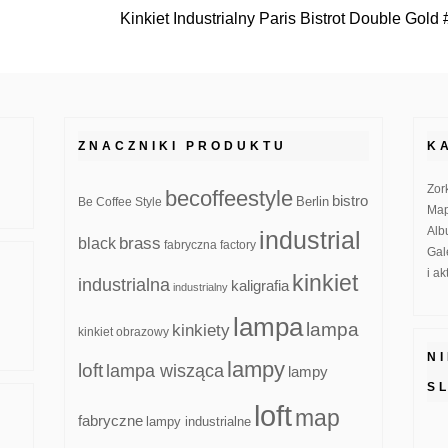
Kinkiet Industrialny Paris Bistrot Double Gold
ZNACZNIKI PRODUKTU
K
Zor
becoffeestyle
bistro
Be Coffee Style
Berlin
Map
Alb
industrial
brass
black
fabryczna
factory
Gal
i a
kinkiet
industrialna
kaligrafia
industrialny
lampa
lampa
kinkiety
kinkiet obrazowy
N
lampy
loft
lampa wisząca
lampy
S
loft
map
fabryczne
lampy industrialne