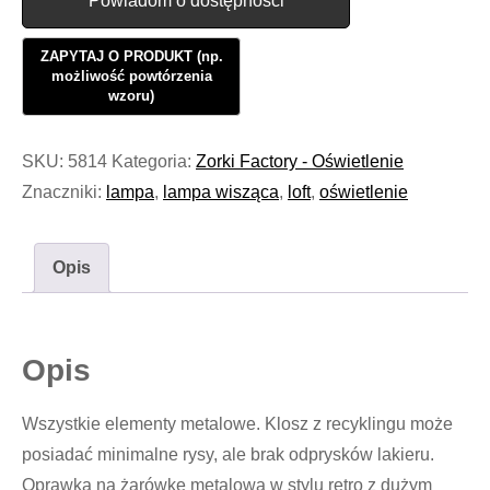
Powiadom o dostępności
SKU:
5814
Kategoria:
Zorki Factory - Oświetlenie
Znaczniki:
lampa
,
lampa wisząca
,
loft
,
oświetlenie
Opis
Opis
Wszystkie elementy metalowe. Klosz z recyklingu może
posiadać minimalne rysy, ale brak odprysków lakieru.
Oprawka na żarówkę metalowa w stylu retro z dużym