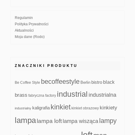
Regulamin
Polityka Prywatności
Aktualności
Moja dane (Rodo)
ZNACZNIKI PRODUKTU
becoffeestyle
black
bistro
Be Coffee Style
Berlin
industrial
industrialna
brass
fabryczna
factory
kinkiet
kinkiety
kaligrafia
kinkiet obrazowy
industrialny
lampa
lampy
lampa loft
lampa wisząca
loft