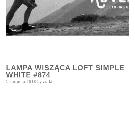
LAMPA WISZĄCA LOFT SIMPLE
WHITE #874
Posted
1 sierpnia 2018
by
zorki
on