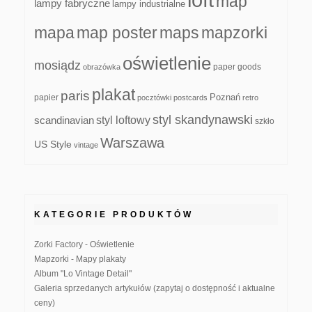
map
lampy fabryczne
lampy industrialne
mapa
map poster
maps
mapzorki
oświetlenie
mosiądz
paper goods
obrazówka
plakat
paris
papier
Poznań
pocztówki
postcards
retro
styl skandynawski
scandinavian
styl loftowy
szkło
Warszawa
US Style
vintage
KATEGORIE PRODUKTÓW
Zorki Factory - Oświetlenie
Mapzorki - Mapy plakaty
Album "Lo Vintage Detail"
Galeria sprzedanych artykułów (zapytaj o dostępność i aktualne
ceny)