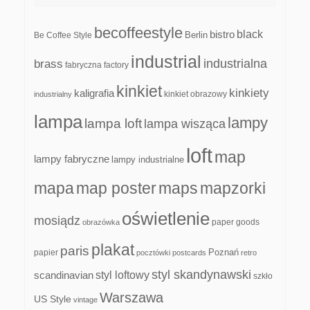
becoffeestyle
black
bistro
Be Coffee Style
Berlin
industrial
industrialna
brass
fabryczna
factory
kinkiet
kinkiety
kaligrafia
kinkiet obrazowy
industrialny
lampa
lampy
lampa loft
lampa wisząca
loft
map
lampy fabryczne
lampy industrialne
mapa
map poster
maps
mapzorki
oświetlenie
mosiądz
paper goods
obrazówka
plakat
paris
papier
Poznań
pocztówki
postcards
retro
styl skandynawski
scandinavian
styl loftowy
szkło
Warszawa
US Style
vintage