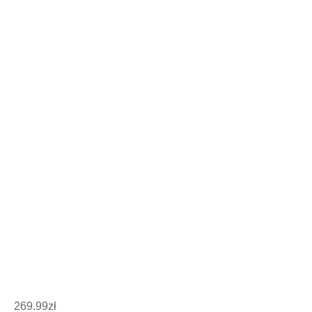
269.99
zł