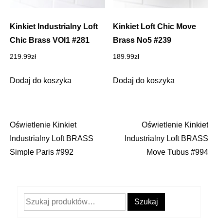
Kinkiet Industrialny Loft
Kinkiet Loft Chic Move
Chic Brass VOl1 #281
Brass No5 #239
219.99
zł
189.99
zł
Dodaj do koszyka
Dodaj do koszyka
Oświetlenie Kinkiet
Oświetlenie Kinkiet
Nawigacja
Industrialny Loft BRASS
Industrialny Loft BRASS
wpisu
Simple Paris #992
Move Tubus #994
Szukaj:
Szukaj