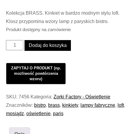
Kolekcja BRASS. Kinkiet w bardzo modnym stylu loft.
Klosz przypomina wzory lamp z paryskich bistro.
Produkt dostępny na zamówienie
ilość
Dodaj do koszyka
Oświetlenie
Kinkiet
Industrialny
Loft
BRASS
Move
SKU:
7456
Kategoria:
Zorki Factory - Oświetlenie
Paris
Znaczników:
bistro
,
brass
,
kinkiety
,
lampy fabryczne
,
loft
,
#993
mosiądz
,
oświetlenie
,
paris