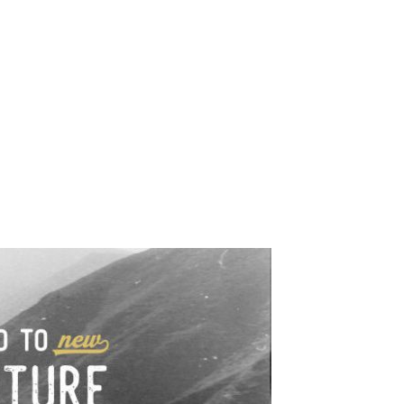
e industrialne. Mapy,
wy.