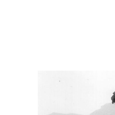
Oświetlenie industrialne, lampy LOFT, kinkiety 
Zorki Factor