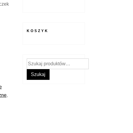
yczek
KOSZYK
Szukaj:
Szukaj
e
zne
,