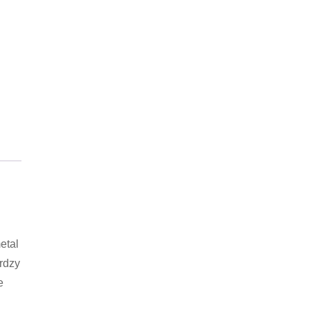
etal
rdzy
e