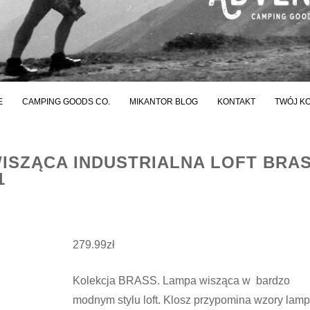
E
CAMPING GOODS CO.
MIKANTOR BLOG
KONTAKT
TWÓJ K
ISZĄCA INDUSTRIALNA LOFT BRA
1
279.99
zł
Kolekcja BRASS. Lampa wisząca w bardzo
modnym stylu loft. Klosz przypomina wzory lamp