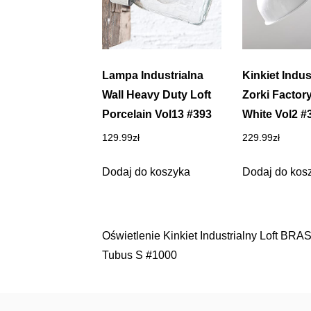
Lampa Industrialna
Kinkiet Indus
Wall Heavy Duty Loft
Zorki Factory
Porcelain Vol13 #393
White Vol2 #
129.99
zł
229.99
zł
Dodaj do koszyka
Dodaj do kos
Oświetlenie Kinkiet Industrialny Loft BR
Nawigacja
Tubus S #1000
wpisu