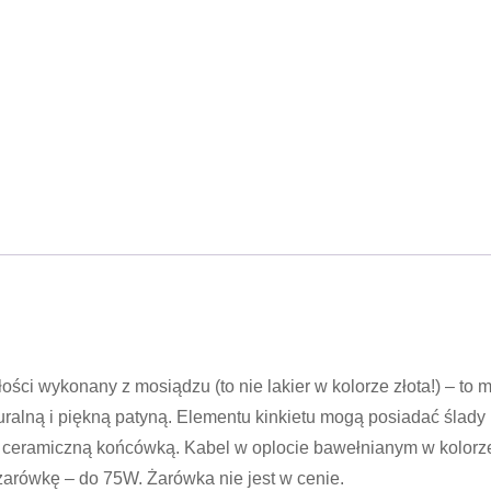
ści wykonany z mosiądzu (to nie lakier w kolorze złota!) – to m
ralną i piękną patyną. Elementu kinkietu mogą posiadać ślady 
z ceramiczną końcówką. Kabel w oplocie bawełnianym w kolorz
arówkę – do 75W. Żarówka nie jest w cenie.