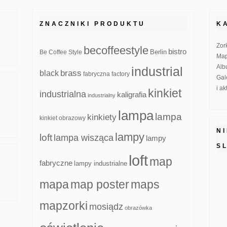
ZNACZNIKI PRODUKTU
K
Zor
becoffeestyle
bistro
Be Coffee Style
Berlin
Map
Alb
industrial
brass
black
fabryczna
factory
Gal
i a
kinkiet
industrialna
kaligrafia
industrialny
lampa
lampa
kinkiety
kinkiet obrazowy
N
lampy
loft
lampa wisząca
lampy
S
loft
map
fabryczne
lampy industrialne
mapa
map poster
maps
mapzorki
mosiądz
obrazówka