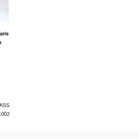
aris
s
BRASS
#1002