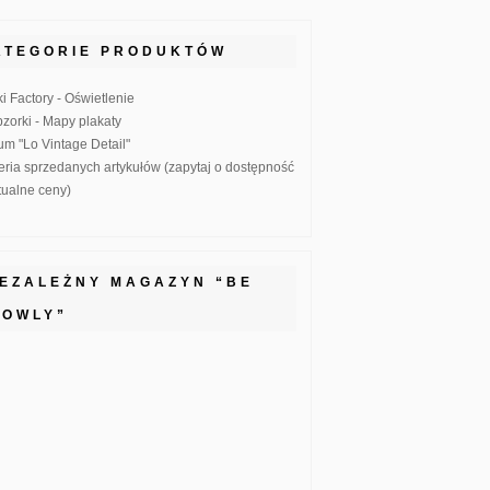
ATEGORIE PRODUKTÓW
ki Factory - Oświetlenie
zorki - Mapy plakaty
um "Lo Vintage Detail"
eria sprzedanych artykułów (zapytaj o dostępność
ktualne ceny)
IEZALEŻNY MAGAZYN “BE
LOWLY”