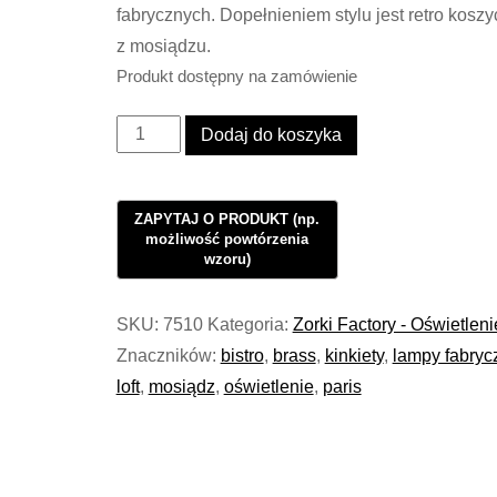
fabrycznych. Dopełnieniem stylu jest retro kosz
z mosiądzu.
Produkt dostępny na zamówienie
ilość
Dodaj do koszyka
Oświetlenie
Lampa
wisząca
Industrialna
Loft
BRASS
SKU:
7510
Kategoria:
Zorki Factory - Oświetleni
Tubus
Znaczników:
bistro
,
brass
,
kinkiety
,
lampy fabryc
Parisiene
loft
,
mosiądz
,
oświetlenie
,
paris
#1001