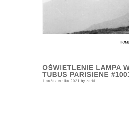
HOM
OŚWIETLENIE LAMPA W
TUBUS PARISIENE #100
Posted
1 października 2021
by
zorki
on