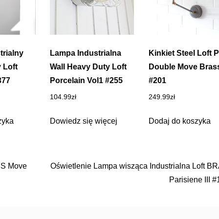
trialny
Lampa Industrialna
Kinkiet Steel Loft P
 Loft
Wall Heavy Duty Loft
Double Move Bras
377
Porcelain Vol1 #255
#201
104.99
zł
249.99
zł
zyka
Dowiedz się więcej
Dodaj do koszyka
ASS Move
Oświetlenie Lampa wisząca Industrialna Loft 
Parisiene III 