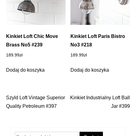
Kinkiet Loft Chic Move
Kinkiet Loft Paris Bistro
Brass No5 #239
No3 #218
189.99
zł
189.99
zł
Dodaj do koszyka
Dodaj do koszyka
Szyld Loft Vintage Superior
Kinkiet Industrialny Loft Ball
Nawigacja
Quality Petroleum #397
Jar #399
wpisu
Szukaj: