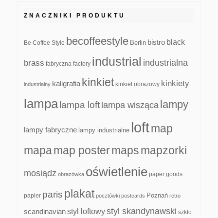
ZNACZNIKI PRODUKTU
becoffeestyle
black
bistro
Be Coffee Style
Berlin
industrial
industrialna
brass
fabryczna
factory
kinkiet
kinkiety
kaligrafia
kinkiet obrazowy
industrialny
lampa
lampy
lampa loft
lampa wisząca
loft
map
lampy fabryczne
lampy industrialne
mapa
map poster
maps
mapzorki
oświetlenie
mosiądz
paper goods
obrazówka
plakat
paris
papier
Poznań
pocztówki
postcards
retro
styl skandynawski
scandinavian
styl loftowy
szkło