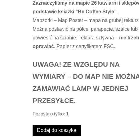
Zaznaczyliśmy na mapie 26 kawiarni i sklepó
podstawie książki “Be Coffee Style”.
Mapzorki – Map Poster – mapa na grubej tekturz
Można postawić na półce, parapecie, szafce lub
powiesić na ścianie. Tektura sztywna –
nie trze
oprawiać.
Papier z certyfikatem FSC.
UWAGA! ZE WZGLĘDU NA
WYMIARY – DO MAP NIE MOŻN
ZAMAWIAĆ LAMP W JEDNEJ
PRZESYŁCE.
Pozostało tylko: 1
ilość
Dodaj do koszyka
Mapa