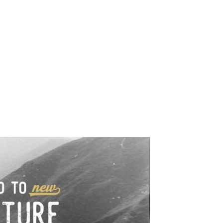
e industrialne. Mapy,
wy.