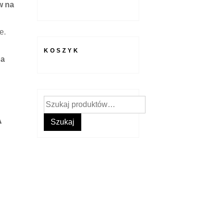
w na
e.
KOSZYK
ba
Szukaj:
A
Szukaj