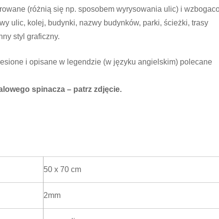
orowane (różnią się np. sposobem wyrysowania ulic) i wzbogac
y ulic, kolej, budynki, nazwy budynków, parki, ścieżki, trasy
ny styl graficzny.
iesione i opisane w legendzie (w języku angielskim) polecane
lowego spinacza – patrz zdjęcie.
50 x 70 cm
2mm