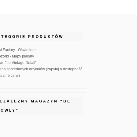
ATEGORIE PRODUKTÓW
ki Factory - Oświetlenie
zorki - Mapy plakaty
um "Lo Vintage Detail"
eria sprzedanych artykułów (zapytaj o dostępność
ktualne ceny)
IEZALEŻNY MAGAZYN “BE
LOWLY”