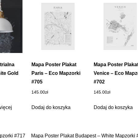
rialna
Mapa Poster Plakat
Mapa Poster Plaka
ite Gold
Paris – Eco Mapzorki
Venice – Eco Mapz
#705
#702
145.00
zł
145.00
zł
więcej
Dodaj do koszyka
Dodaj do koszyka
pzorki #717
Mapa Poster Plakat Budapest – White Mapzorki