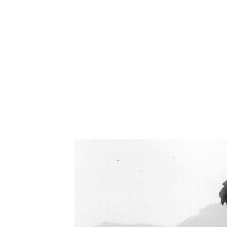
Oświetlenie industrialne, lampy LOFT, kinkiety 
Zorki Factor