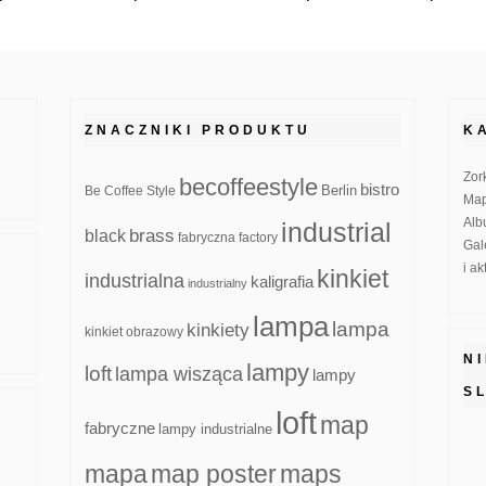
ZNACZNIKI PRODUKTU
K
Zor
becoffeestyle
bistro
Be Coffee Style
Berlin
Map
Alb
industrial
brass
black
fabryczna
factory
Gal
i a
kinkiet
industrialna
kaligrafia
industrialny
lampa
lampa
kinkiety
kinkiet obrazowy
N
lampy
loft
lampa wisząca
lampy
S
loft
map
fabryczne
lampy industrialne
mapa
map poster
maps