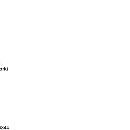
t
orki
 #844