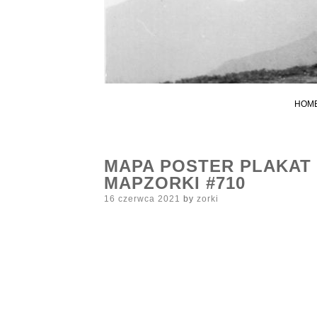
HOM
MAPA POSTER PLAKAT 
MAPZORKI #710
Posted
16 czerwca 2021
by
zorki
on