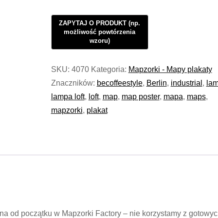
Poster
Plakat
Berlin
Coffee
Map
SKU:
4070
Kategoria:
Mapzorki - Mapy plakaty
-
Znaczników:
becoffeestyle
,
Berlin
,
industrial
,
la
Black
lampa loft
,
loft
,
map
,
map poster
,
mapa
,
maps
,
Mapzorki
mapzorki
,
plakat
#710
na od początku w Mapzorki Factory – nie korzystamy z gotowy