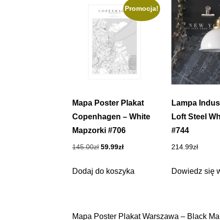
Promocja!
Mapa Poster Plakat
Lampa Indust
Copenhagen – White
Loft Steel Wh
Mapzorki #706
#744
Pierwotna
Aktualna
145.00
zł
59.99
zł
214.99
zł
cena
cena
wynosiła:
wynosi:
Dodaj do koszyka
Dowiedz się 
145.00zł.
59.99zł.
Mapa Poster Plakat Warszawa – Black Ma