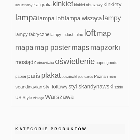
kinkiet
kinkiety
kaligrafia
kinkiet obrazowy
industrialny
lampa
lampy
lampa loft
lampa wisząca
loft
map
lampy fabryczne
lampy industrialne
mapa
map poster
maps
mapzorki
oświetlenie
mosiądz
paper goods
obrazówka
plakat
paris
papier
Poznań
pocztówki
postcards
retro
styl skandynawski
scandinavian
styl loftowy
szkło
Warszawa
US Style
vintage
KATEGORIE PRODUKTÓW