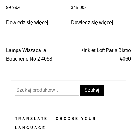
99.99
zł
345.00
zł
Dowiedz się więcej
Dowiedz się więcej
Lampa Wisząca la
Kinkiet Loft Paris Bistro
Nawigacja
Boucherie No 2 #058
#060
wpisu
Szukaj:
Szukaj
TRANSLATE – CHOOSE YOUR
LANGUAGE