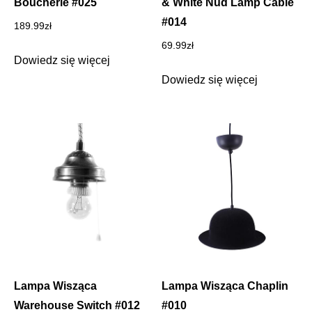
Boucherie #025
& White Nud Lamp Cable
#014
189.99
zł
69.99
zł
Dowiedz się więcej
Dowiedz się więcej
Lampa Wisząca
Lampa Wisząca Chaplin
Warehouse Switch #012
#010