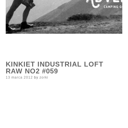
KINKIET INDUSTRIAL LOFT
RAW NO2 #059
Posted
13 marca 2012
by
zorki
on