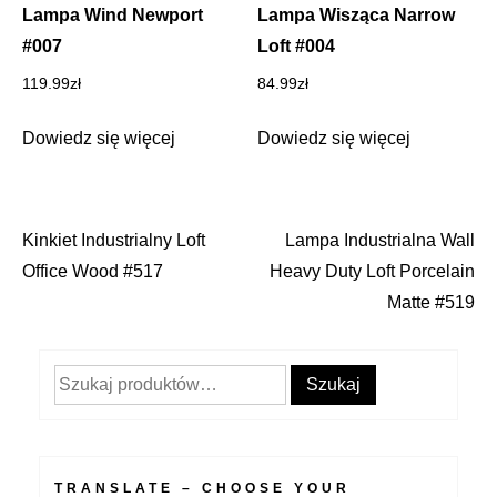
Lampa Wind Newport
Lampa Wisząca Narrow
#007
Loft #004
119.99
zł
84.99
zł
Dowiedz się więcej
Dowiedz się więcej
Kinkiet Industrialny Loft
Lampa Industrialna Wall
Nawigacja
Office Wood #517
Heavy Duty Loft Porcelain
wpisu
Matte #519
Szukaj:
Szukaj
TRANSLATE – CHOOSE YOUR