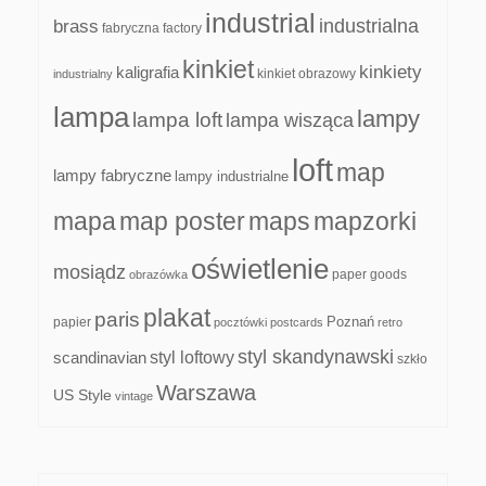
industrial
industrialna
brass
fabryczna
factory
kinkiet
kinkiety
kaligrafia
kinkiet obrazowy
industrialny
lampa
lampy
lampa loft
lampa wisząca
loft
map
lampy fabryczne
lampy industrialne
mapa
map poster
maps
mapzorki
oświetlenie
mosiądz
paper goods
obrazówka
plakat
paris
papier
Poznań
pocztówki
postcards
retro
styl skandynawski
scandinavian
styl loftowy
szkło
Warszawa
US Style
vintage