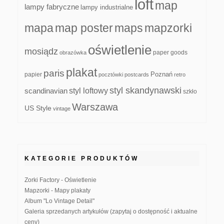
loft
map
lampy fabryczne
lampy industrialne
mapa
map poster
maps
mapzorki
oświetlenie
mosiądz
paper goods
obrazówka
plakat
paris
papier
Poznań
pocztówki
postcards
retro
styl skandynawski
scandinavian
styl loftowy
szkło
Warszawa
US Style
vintage
KATEGORIE PRODUKTÓW
Zorki Factory - Oświetlenie
Mapzorki - Mapy plakaty
Album "Lo Vintage Detail"
Galeria sprzedanych artykułów (zapytaj o dostępność i aktualne
ceny)