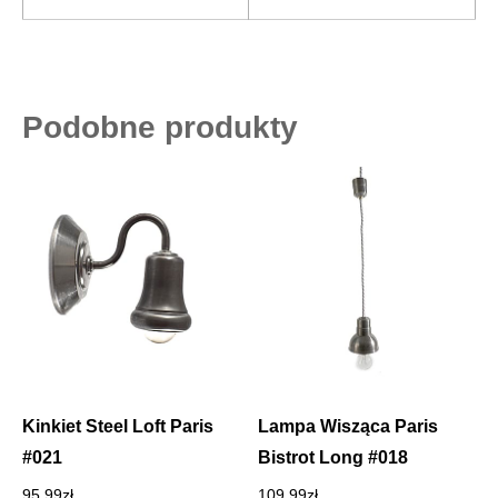
Podobne produkty
Kinkiet Steel Loft Paris
Lampa Wisząca Paris
#021
Bistrot Long #018
95.99
zł
109.99
zł