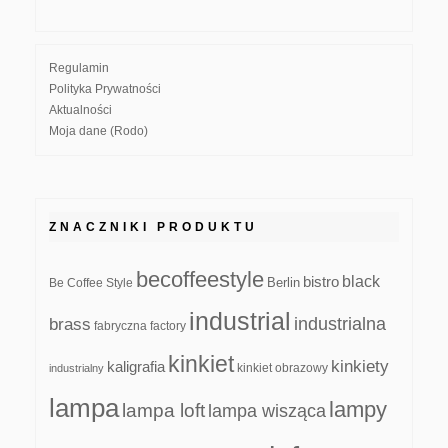
Regulamin
Polityka Prywatności
Aktualności
Moja dane (Rodo)
ZNACZNIKI PRODUKTU
becoffeestyle
black
bistro
Be Coffee Style
Berlin
industrial
industrialna
brass
fabryczna
factory
kinkiet
kinkiety
kaligrafia
kinkiet obrazowy
industrialny
lampa
lampy
lampa loft
lampa wisząca