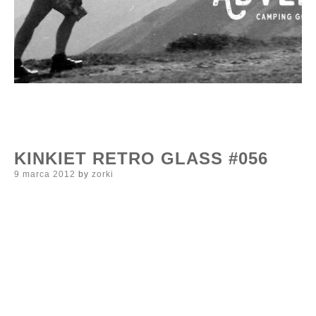
KINKIET RETRO GLASS #056
Posted
9 marca 2012
by
zorki
on