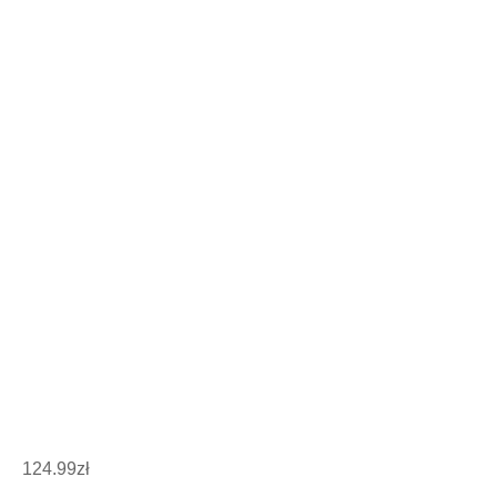
124.99
zł