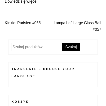
Dowiedz się więcej
Kinkiet Parisien #055
Lampa Loft Large Glass Ball
Nawigacja
#057
wpisu
Szukaj:
Szukaj
TRANSLATE – CHOOSE YOUR
LANGUAGE
KOSZYK