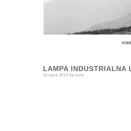
HOM
LAMPA INDUSTRIALNA 
Posted
16 lipca 2015
by
zorki
on