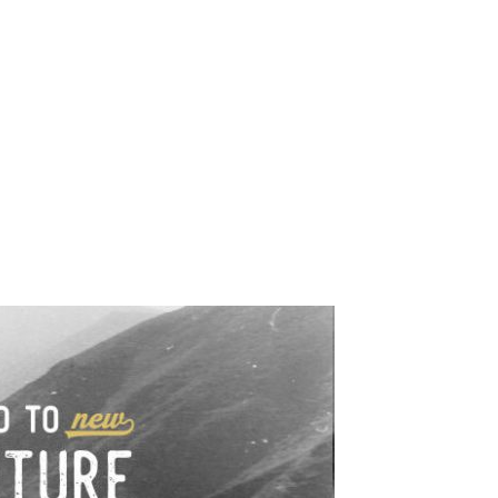
e industrialne. Mapy,
wy.