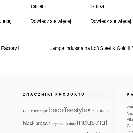
109.99
zł
94.99
zł
więcej
Dowiedz się więcej
Dowiedz się więcej
Factory II
Lampa Industrialna Loft Steel & Gold II
ZNACZNIKI PRODUKTU
K
Zor
becoffeestyle
bistro
Be Coffee Style
Berlin
Map
Alb
industrial
brass
black
fabryczna
factory
Gal
i a