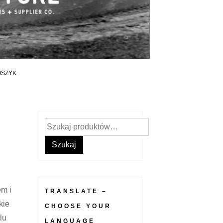
OSZYK
Szukaj:
Szukaj
em i
TRANSLATE –
kie
CHOOSE YOUR
lu
LANGUAGE