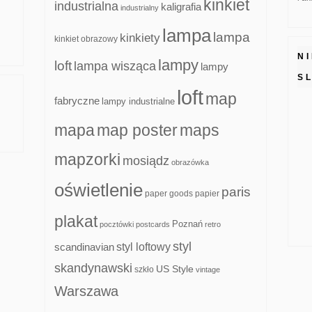
kinkiet
industrialna
kaligrafia
industrialny
lampa
lampa
kinkiety
kinkiet obrazowy
N
lampy
loft
lampa wisząca
lampy
S
loft
map
fabryczne
lampy industrialne
mapa
map poster
maps
mapzorki
mosiądz
obrazówka
oświetlenie
paris
paper goods
papier
plakat
Poznań
pocztówki
postcards
retro
styl
scandinavian
styl loftowy
skandynawski
US Style
szkło
vintage
Warszawa