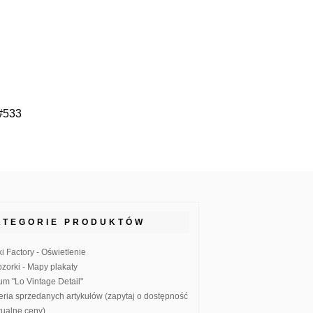
 #533
ATEGORIE PRODUKTÓW
ki Factory - Oświetlenie
zorki - Mapy plakaty
um "Lo Vintage Detail"
eria sprzedanych artykułów (zapytaj o dostępność
ktualne ceny)