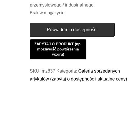
przemysłowego / industrialnego.
Brak w magazynie
Powiadom o dostępności
SKU:
mz837
Kategoria:
Galeria sprzedanych
artykułów (zapytaj o dostępność i aktualne ceny)