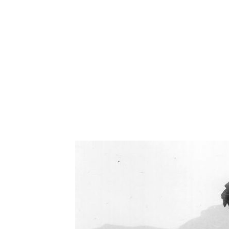
Oświetlenie industrialne, lampy LOFT, kinkiety 
Zorki Factor