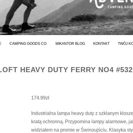
E
CAMPING GOODS CO.
MIKANTOR BLOG
KONTAKT
TWÓJ K
LOFT HEAVY DUTY FERRY NO4 #532
174.99
zł
Industrialna lampa heavy duty z szklanym klosz
kratą ochronną. Przypomina lampy alarmowe, ja
widziałem na promie w Świnoujściu. Klasyka sty