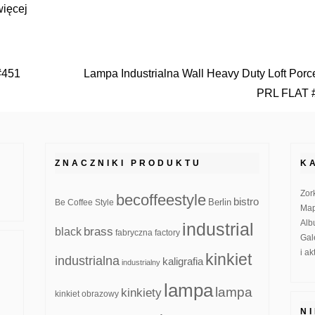
więcej
 #451
Lampa Industrialna Wall Heavy Duty Loft Porc
PRL FLAT 
ZNACZNIKI PRODUKTU
K
Zor
becoffeestyle
bistro
Be Coffee Style
Berlin
Map
Alb
industrial
brass
black
fabryczna
factory
Gal
i a
kinkiet
industrialna
kaligrafia
industrialny
lampa
lampa
kinkiety
kinkiet obrazowy
N