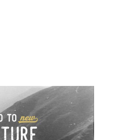
e industrialne. Mapy,
wy.