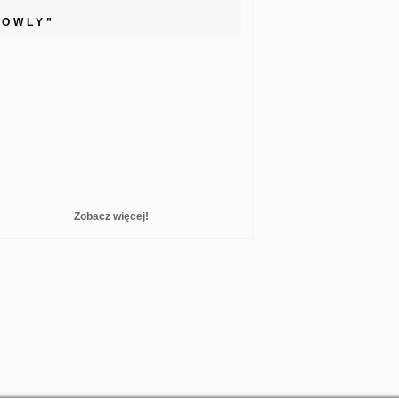
LOWLY”
Zobacz więcej!
reelance WordPress Developer London