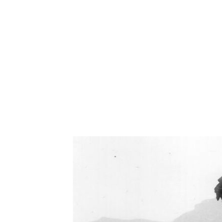
Oświetlenie industrialne, lampy LOFT, kinkiety 
Zorki Factor