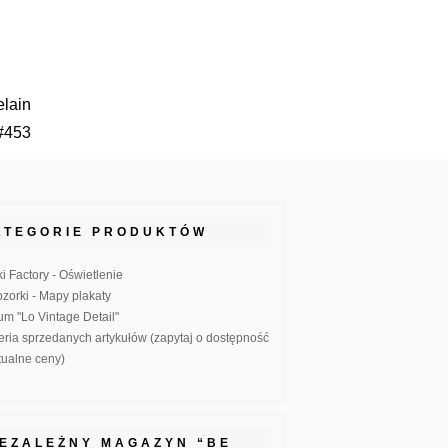
elain
#453
ATEGORIE PRODUKTÓW
ki Factory - Oświetlenie
zorki - Mapy plakaty
um "Lo Vintage Detail"
eria sprzedanych artykułów (zapytaj o dostępność
ktualne ceny)
IEZALEŻNY MAGAZYN “BE