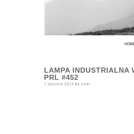
HOM
LAMPA INDUSTRIALNA 
PRL #452
Posted
7 stycznia 2015
by
zorki
on