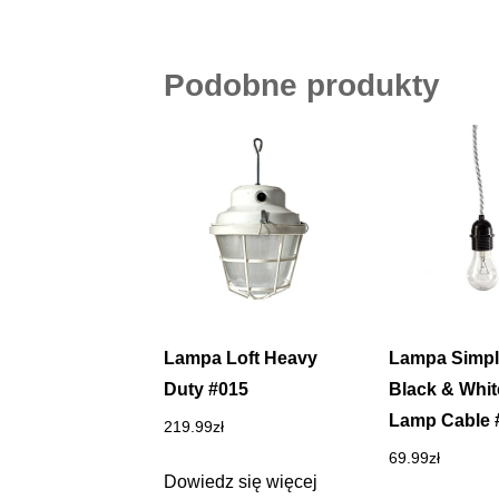
Podobne produkty
Lampa Loft Heavy
Lampa Simpl
Duty #015
Black & Whi
Lamp Cable 
219.99
zł
69.99
zł
Dowiedz się więcej