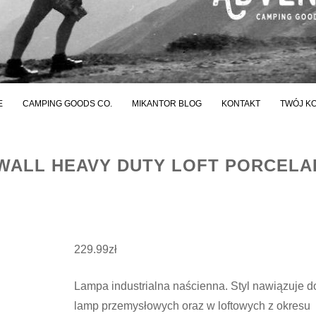
E
CAMPING GOODS CO.
MIKANTOR BLOG
KONTAKT
TWÓJ K
WALL HEAVY DUTY LOFT PORCELA
229.99
zł
Lampa industrialna naścienna. Styl nawiązuje d
lamp przemysłowych oraz w loftowych z okresu