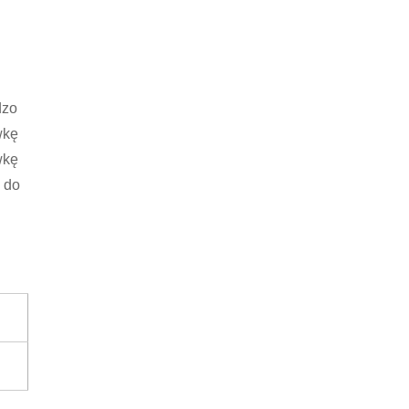
dzo
wkę
wkę
 do