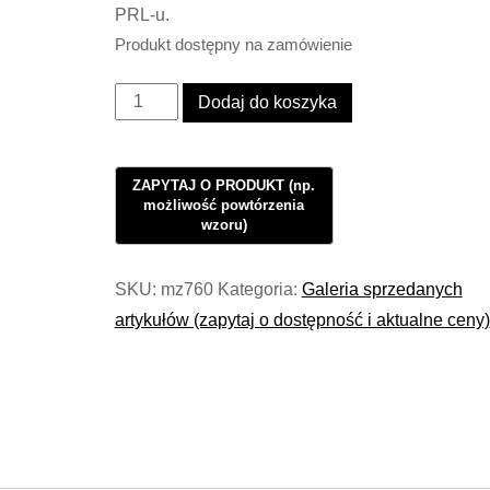
PRL-u.
Produkt dostępny na zamówienie
ilość
Dodaj do koszyka
Lampa
Industrialna
Wall
Heavy
Duty
Loft
SKU:
mz760
Kategoria:
Galeria sprzedanych
Porcelain
artykułów (zapytaj o dostępność i aktualne ceny)
PRL
#452