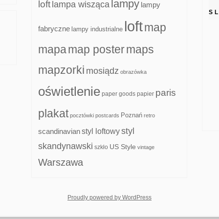
lampy
loft
lampa wisząca
lampy
S
loft
map
fabryczne
lampy industrialne
mapa
map poster
maps
mapzorki
mosiądz
obrazówka
oświetlenie
paris
paper goods
papier
plakat
Poznań
pocztówki
postcards
retro
styl
scandinavian
styl loftowy
skandynawski
US Style
szkło
vintage
Warszawa
whois: Nuno Sarmento F
Proudly powered by WordPress