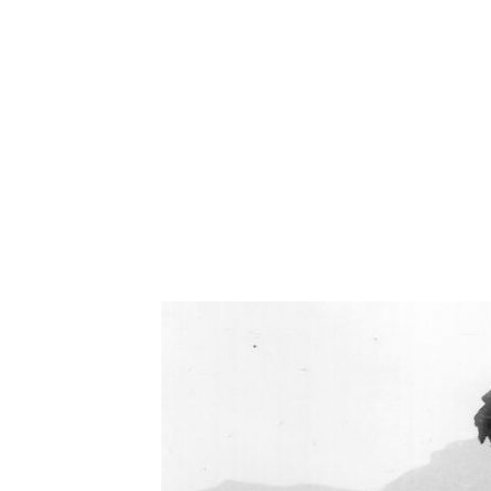
Oświetlenie industrialne, lampy LOFT, kinkiety 
Zorki Factor