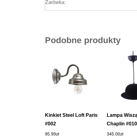
Żarówka:
Podobne produkty
Kinkiet Steel Loft Paris
Lampa Wisz
#002
Chaplin #010
95.99
zł
345.00
zł