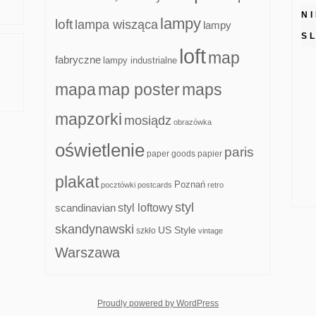
N
lampy
loft
lampa wisząca
lampy
S
loft
map
fabryczne
lampy industrialne
mapa
map poster
maps
mapzorki
mosiądz
obrazówka
oświetlenie
paris
paper goods
papier
plakat
Poznań
pocztówki
postcards
retro
styl
scandinavian
styl loftowy
skandynawski
US Style
szkło
vintage
Warszawa
whois: Nuno Sarmento F
Proudly powered by WordPress