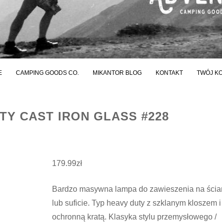
E
CAMPING GOODS CO.
MIKANTOR BLOG
KONTAKT
TWÓJ K
TY CAST IRON GLASS #228
179.99
zł
Bardzo masywna lampa do zawieszenia na ścia
lub suficie. Typ heavy duty z szklanym kloszem i
ochronną kratą. Klasyka stylu przemysłowego /