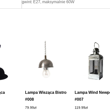
gwint: E27, maksymalnie 60W
ąca
Lampa Wisząca Bistro
Lampa Wind Newp
#008
#007
79.99
zł
119.99
zł