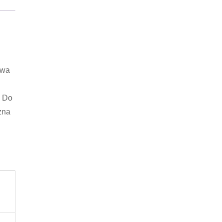
owa
. Do
żna