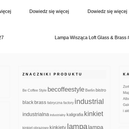
więcej
Dowiedz się więcej
Dowiedz się więcej
27
Lampa Wisząca Loft Glass & Brass 
ZNACZNIKI PRODUKTU
K
Zor
becoffeestyle
bistro
Be Coffee Style
Berlin
Map
Alb
industrial
brass
black
fabryczna
factory
Gal
i a
kinkiet
industrialna
kaligrafia
industrialny
lampa
lampa
kinkiety
kinkiet obrazowy