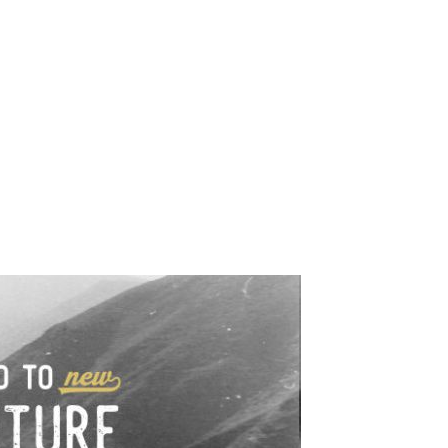
e industrialne. Mapy,
wy.