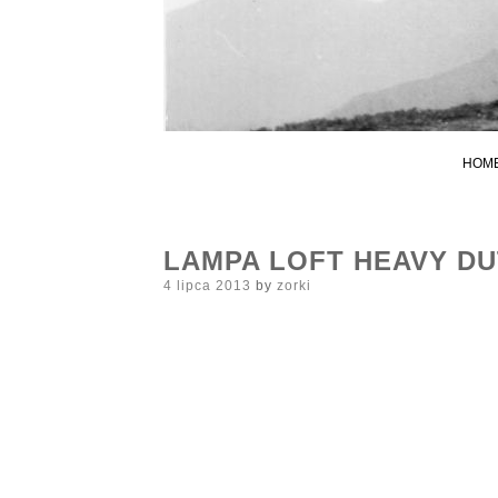
HOM
LAMPA LOFT HEAVY DU
Posted
4 lipca 2013
by
zorki
on