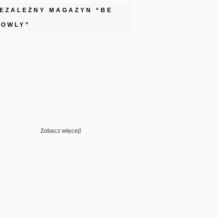
IEZALEŻNY MAGAZYN “BE
LOWLY”
Zobacz więcej!
reelance WordPress Developer London