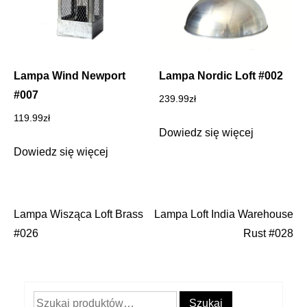
Lampa Wind Newport
Lampa Nordic Loft #002
#007
239.99
zł
119.99
zł
Dowiedz się więcej
Dowiedz się więcej
Lampa Wisząca Loft Brass
Lampa Loft India Warehouse
Nawigacja
#026
Rust #028
wpisu
Szukaj:
Szukaj