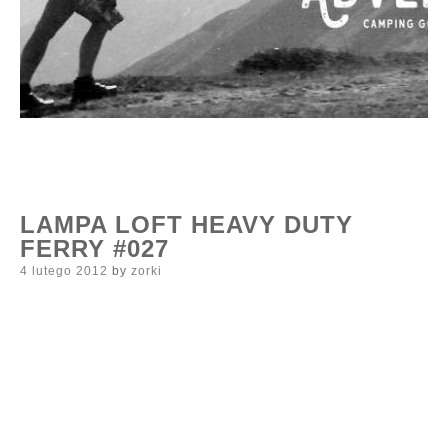
LAMPA LOFT HEAVY DUTY
FERRY #027
Posted
4 lutego 2012
by
zorki
on