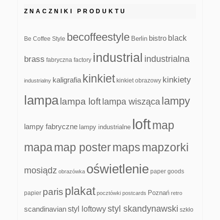
ZNACZNIKI PRODUKTU
becoffeestyle
black
bistro
Be Coffee Style
Berlin
industrial
industrialna
brass
fabryczna
factory
kinkiet
kinkiety
kaligrafia
kinkiet obrazowy
industrialny
lampa
lampy
lampa loft
lampa wisząca
loft
map
lampy fabryczne
lampy industrialne
mapa
map poster
maps
mapzorki
oświetlenie
mosiądz
paper goods
obrazówka
plakat
paris
papier
Poznań
pocztówki
postcards
retro
styl skandynawski
scandinavian
styl loftowy
szkło