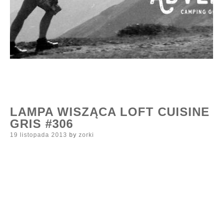
LAMPA WISZĄCA LOFT CUISINE
GRIS #306
Posted
19 listopada 2013
by
zorki
on