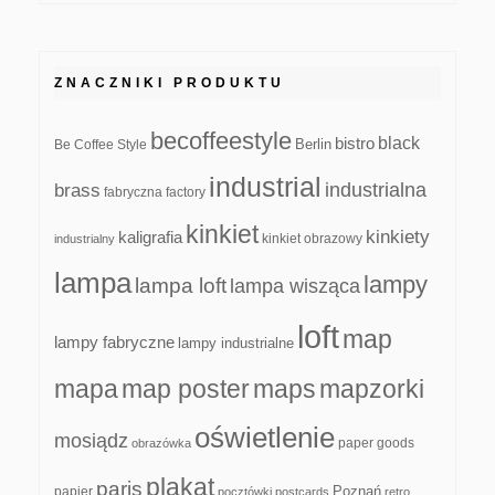
ZNACZNIKI PRODUKTU
becoffeestyle
black
bistro
Be Coffee Style
Berlin
industrial
industrialna
brass
fabryczna
factory
kinkiet
kinkiety
kaligrafia
kinkiet obrazowy
industrialny
lampa
lampy
lampa loft
lampa wisząca
loft
map
lampy fabryczne
lampy industrialne
mapa
map poster
maps
mapzorki
oświetlenie
mosiądz
paper goods
obrazówka
plakat
paris
papier
Poznań
pocztówki
postcards
retro