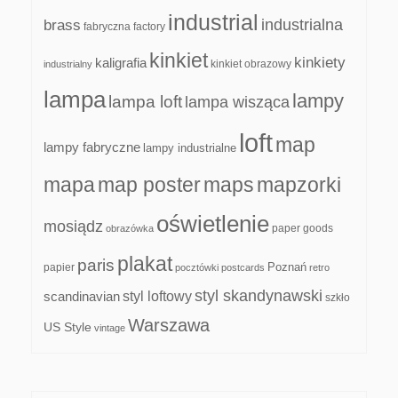
industrial
industrialna
brass
fabryczna
factory
kinkiet
kinkiety
kaligrafia
kinkiet obrazowy
industrialny
lampa
lampy
lampa loft
lampa wisząca
loft
map
lampy fabryczne
lampy industrialne
mapa
map poster
maps
mapzorki
oświetlenie
mosiądz
paper goods
obrazówka
plakat
paris
papier
Poznań
pocztówki
postcards
retro
styl skandynawski
scandinavian
styl loftowy
szkło
Warszawa
US Style
vintage