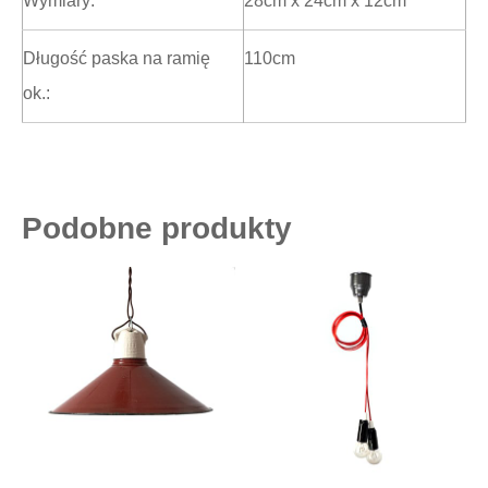
Wymiary:
28cm x 24cm x 12cm
Długość paska na ramię
110cm
ok.:
Podobne produkty