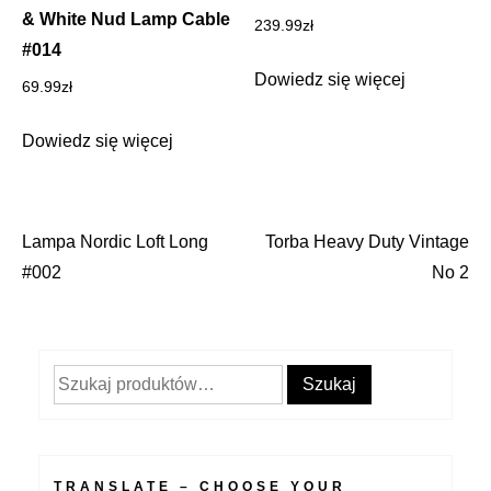
& White Nud Lamp Cable
239.99
zł
#014
Dowiedz się więcej
69.99
zł
Dowiedz się więcej
Lampa Nordic Loft Long
Torba Heavy Duty Vintage
Nawigacja
#002
No 2
wpisu
Szukaj:
Szukaj
TRANSLATE – CHOOSE YOUR