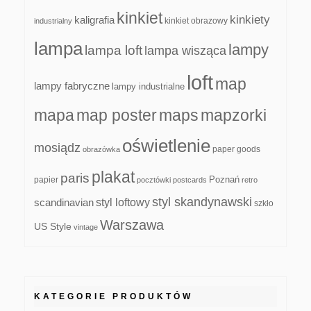
kinkiet
kinkiety
kaligrafia
kinkiet obrazowy
industrialny
lampa
lampy
lampa loft
lampa wisząca
loft
map
lampy fabryczne
lampy industrialne
mapa
map poster
maps
mapzorki
oświetlenie
mosiądz
paper goods
obrazówka
plakat
paris
papier
Poznań
pocztówki
postcards
retro
styl skandynawski
scandinavian
styl loftowy
szkło
Warszawa
US Style
vintage
KATEGORIE PRODUKTÓW