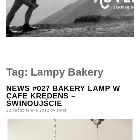
Tag:
Lampy Bakery
NEWS #027 BAKERY LAMP W
CAFE KREDENS –
ŚWINOUJŚCIE
Posted
22 października 2012
by
zorki
on