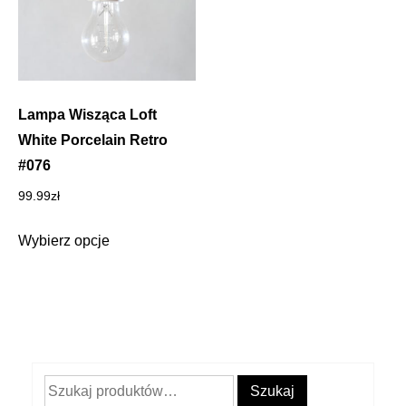
Lampa Wisząca Loft
White Porcelain Retro
#076
99.99
zł
Ten
Wybierz opcje
produkt
ma
wiele
wariantów.
Opcje
można
Szukaj:
Szukaj
wybrać