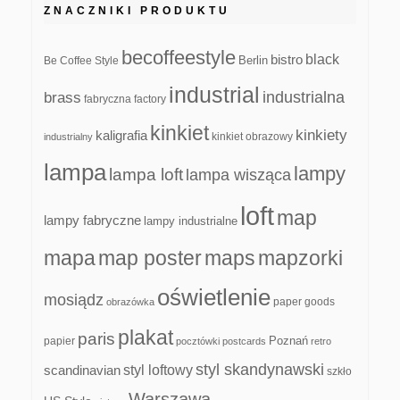
ZNACZNIKI PRODUKTU
becoffeestyle
black
bistro
Be Coffee Style
Berlin
industrial
industrialna
brass
fabryczna
factory
kinkiet
kinkiety
kaligrafia
kinkiet obrazowy
industrialny
lampa
lampy
lampa loft
lampa wisząca
loft
map
lampy fabryczne
lampy industrialne
mapa
map poster
maps
mapzorki
oświetlenie
mosiądz
paper goods
obrazówka
plakat
paris
papier
Poznań
pocztówki
postcards
retro
styl skandynawski
scandinavian
styl loftowy
szkło
Warszawa