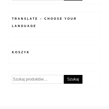
na
stronie
TRANSLATE – CHOOSE YOUR
produktu
LANGUAGE
KOSZYK
Szukaj:
Szukaj