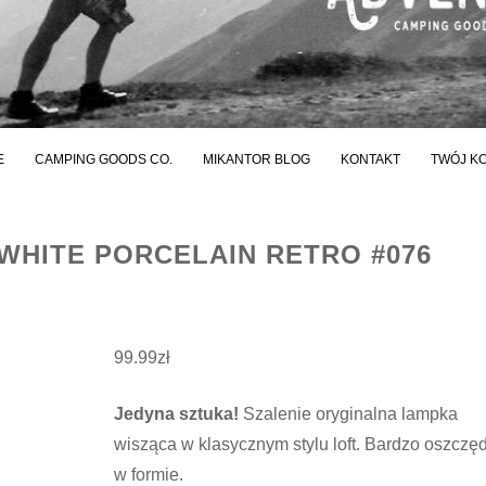
E
CAMPING GOODS CO.
MIKANTOR BLOG
KONTAKT
TWÓJ K
WHITE PORCELAIN RETRO #076
99.99
zł
Jedyna sztuka!
Szalenie oryginalna lampka
wisząca w klasycznym stylu loft. Bardzo oszczę
w formie.