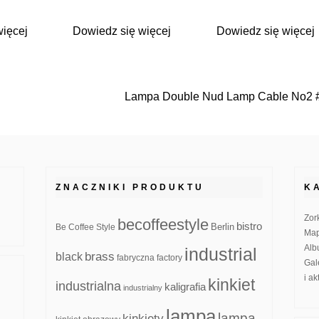
więcej
Dowiedz się więcej
Dowiedz się więcej
Lampa Double Nud Lamp Cable No2 
ZNACZNIKI PRODUKTU
K
Zor
becoffeestyle
bistro
Be Coffee Style
Berlin
Map
Alb
industrial
brass
black
fabryczna
factory
Gal
i a
kinkiet
industrialna
kaligrafia
industrialny
lampa
lampa
kinkiety