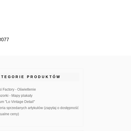
#077
ATEGORIE PRODUKTÓW
ki Factory - Oświetlenie
zorki - Mapy plakaty
um "Lo Vintage Detail"
eria sprzedanych artykułów (zapytaj o dostępność
ktualne ceny)