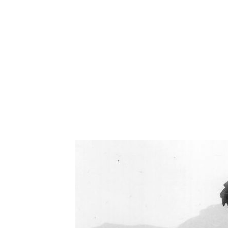
Oświetlenie industrialne, lampy LOFT, kinkiety 
Zorki Factor