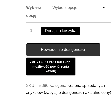
Wybierz
opcję:
ilość
Dodaj do koszyka
Lampa
Wisząca
Powiadom o dostępności
Loft
White
Porcelain
Retro
#076
SKU:
mz386
Kategoria:
Galeria sprzedanych
artykułów (zapytaj o dostępność i aktualne ceny)