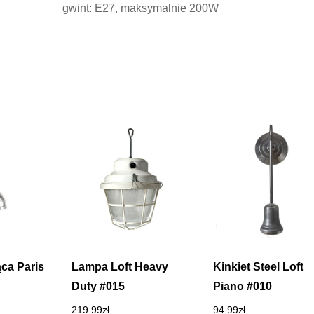
gwint: E27, maksymalnie 200W
ca Paris
Lampa Loft Heavy
Kinkiet Steel Loft
Duty #015
Piano #010
219.99
zł
94.99
zł