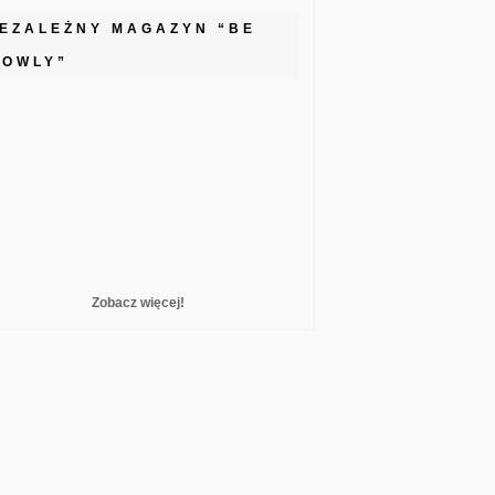
IEZALEŻNY MAGAZYN “BE
LOWLY”
Zobacz więcej!
reelance WordPress Developer London