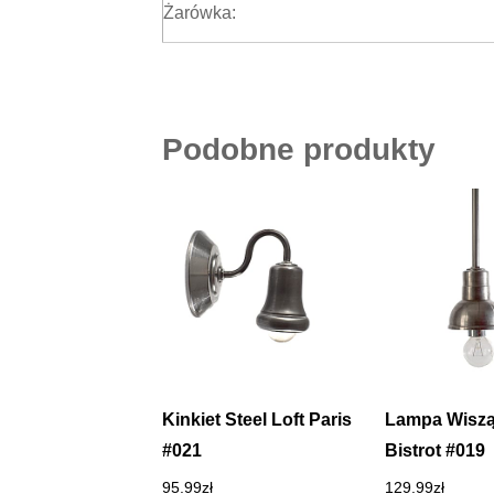
Żarówka:
Podobne produkty
Kinkiet Steel Loft Paris
Lampa Wiszą
#021
Bistrot #019
95.99
zł
129.99
zł