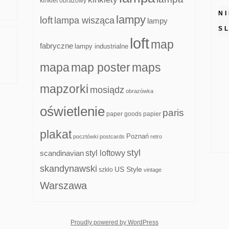
kinkiet obrazowy
N
lampy
loft
lampa wisząca
lampy
S
loft
map
fabryczne
lampy industrialne
mapa
map poster
maps
mapzorki
mosiądz
obrazówka
oświetlenie
paris
paper goods
papier
plakat
Poznań
pocztówki
postcards
retro
styl
scandinavian
styl loftowy
skandynawski
US Style
szkło
vintage
Warszawa
whois: Nuno Sarmento F
Proudly powered by WordPress