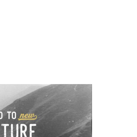
e industrialne. Mapy,
wy.