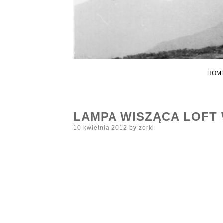
HOM
LAMPA WISZĄCA LOFT 
Posted
10 kwietnia 2012
by
zorki
on