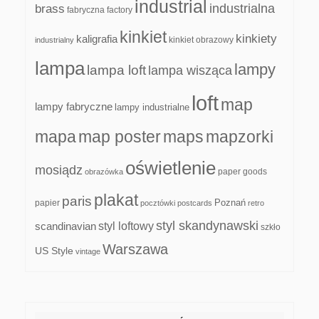
industrial
industrialna
brass
fabryczna
factory
kinkiet
kinkiety
kaligrafia
kinkiet obrazowy
industrialny
lampa
lampy
lampa loft
lampa wisząca
loft
map
lampy fabryczne
lampy industrialne
mapa
map poster
maps
mapzorki
oświetlenie
mosiądz
paper goods
obrazówka
plakat
paris
papier
Poznań
pocztówki
postcards
retro
styl skandynawski
scandinavian
styl loftowy
szkło
Warszawa
US Style
vintage