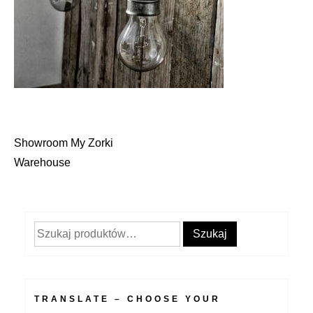
Showroom My Zorki
Nawigacja
Warehouse
wpisu
Szukaj:
Szukaj
TRANSLATE – CHOOSE YOUR