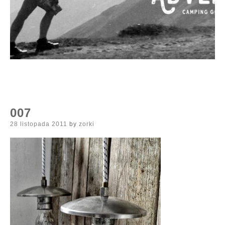
007
Posted
28 listopada 2011
by
zorki
on