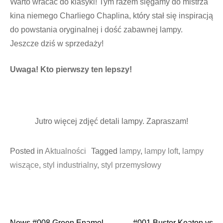
Warto wracać do klasyki! Tym razem sięgamy do mistrza
kina niemego Charliego Chaplina, który stał się inspiracją
do powstania oryginalnej i dość zabawnej lampy.
Jeszcze dziś w sprzedaży!
Uwaga! Kto pierwszy ten lepszy!
Jutro więcej zdjęć detali lampy. Zapraszam!
Posted in
Aktualności
Tagged
lampy
,
lampy loft
,
lampy
wiszące
,
styl industrialny
,
styl przemysłowy
News #008 Green Enamel
#001 Buster Keaton vs