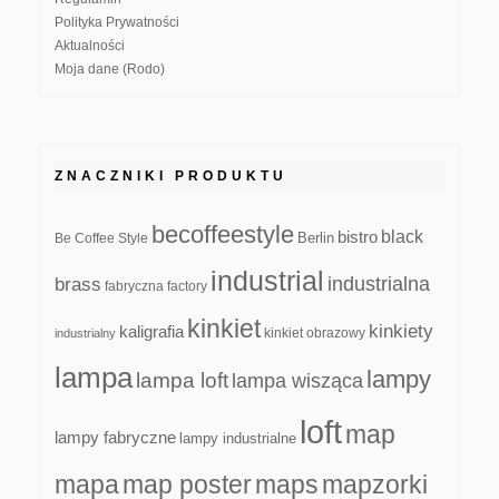
Polityka Prywatności
Aktualności
Moja dane (Rodo)
ZNACZNIKI PRODUKTU
becoffeestyle
black
bistro
Be Coffee Style
Berlin
industrial
industrialna
brass
fabryczna
factory
kinkiet
kinkiety
kaligrafia
kinkiet obrazowy
industrialny
lampa
lampy
lampa loft
lampa wisząca
loft
map
lampy fabryczne
lampy industrialne
mapa
map poster
maps
mapzorki