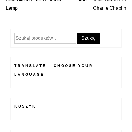
Nawigacja
Lamp
Charlie Chaplin
wpisu
Szukaj:
Szukaj
TRANSLATE – CHOOSE YOUR
LANGUAGE
KOSZYK