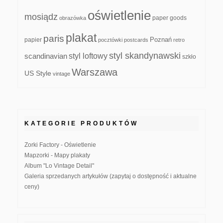
oświetlenie
mosiądz
paper goods
obrazówka
plakat
paris
papier
Poznań
pocztówki
postcards
retro
styl skandynawski
scandinavian
styl loftowy
szkło
Warszawa
US Style
vintage
KATEGORIE PRODUKTÓW
Zorki Factory - Oświetlenie
Mapzorki - Mapy plakaty
Album "Lo Vintage Detail"
Galeria sprzedanych artykułów (zapytaj o dostępność i aktualne
ceny)