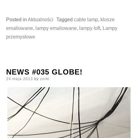
Posted in
Aktualności
Tagged
cable lamp
,
klosze
emaliowane
,
lampy emaliowane
,
lampy loft
,
Lampy
przemysłowe
NEWS #035 GLOBE!
Posted
24 maja 2013
by
zorki
on