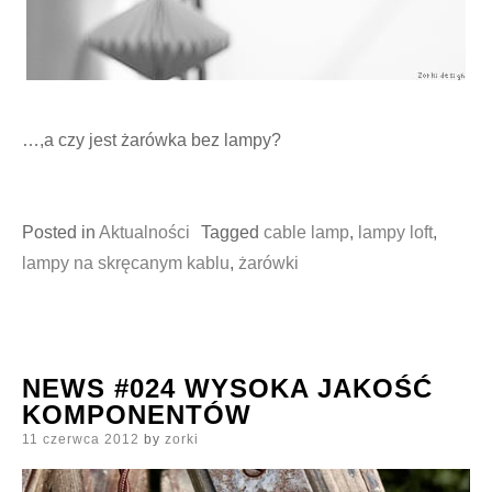
…,a czy jest żarówka bez lampy?
Posted in
Aktualności
Tagged
cable lamp
,
lampy loft
,
lampy na skręcanym kablu
,
żarówki
NEWS #024 WYSOKA JAKOŚĆ
KOMPONENTÓW
Posted
11 czerwca 2012
by
zorki
on