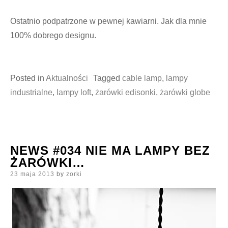
Ostatnio podpatrzone w pewnej kawiarni. Jak dla mnie
100% dobrego designu.
Posted in
Aktualności
Tagged
cable lamp
,
lampy
industrialne
,
lampy loft
,
żarówki edisonki
,
żarówki globe
NEWS #034 NIE MA LAMPY BEZ
ŻARÓWKI…
Posted
23 maja 2013
by
zorki
on