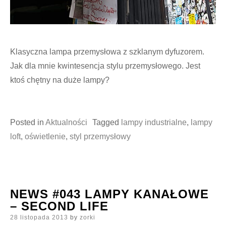
Klasyczna lampa przemysłowa z szklanym dyfuzorem.
Jak dla mnie kwintesencja stylu przemysłowego. Jest
ktoś chętny na duże lampy?
Posted in
Aktualności
Tagged
lampy industrialne
,
lampy
loft
,
oświetlenie
,
styl przemysłowy
NEWS #043 LAMPY KANAŁOWE
– SECOND LIFE
Posted
28 listopada 2013
by
zorki