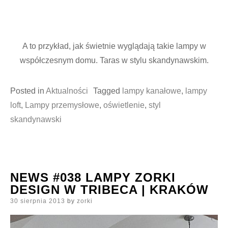
A to przykład, jak świetnie wyglądają takie lampy w
współczesnym domu. Taras w stylu skandynawskim.
Posted in
Aktualności
Tagged
lampy kanałowe
,
lampy
loft
,
Lampy przemysłowe
,
oświetlenie
,
styl
skandynawski
NEWS #038 LAMPY ZORKI
DESIGN W TRIBECA | KRAKÓW
Posted
30 sierpnia 2013
by
zorki
on