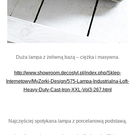
Duża lampa z żeliwną bazą – ciężka i masywna.
http://www.showroom.decostyl.pl/index.php/Sklep-
Internetowy/MyZorki-Design/575-Lampa-Industrialna-Loft-
Heavy-Duty-Cast-Iron-XXL-Vol3-267.html
Najczęściej spotykana lampa z porcelanową podstawą.