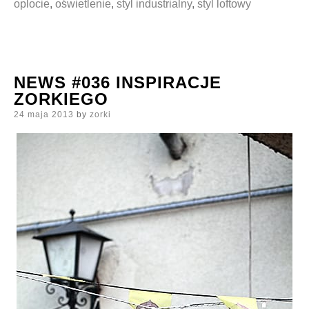
oplocie
,
oświetlenie
,
styl industrialny
,
styl loftowy
NEWS #036 INSPIRACJE
ZORKIEGO
Posted
24 maja 2013
by
zorki
on