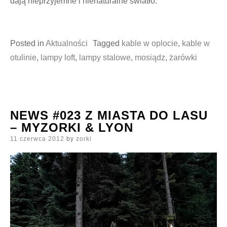
dają nieprzyjemne i nienaturalne światło.
Posted in
Aktualności
Tagged
kable w oplocie
,
kable w
otulinie
,
lampy loft
,
lampy stalowe
,
mosiądz
,
żarówki
NEWS #023 Z MIASTA DO LASU
– MYZORKI & LYON
Posted
11 czerwca 2012
by
zorki
on