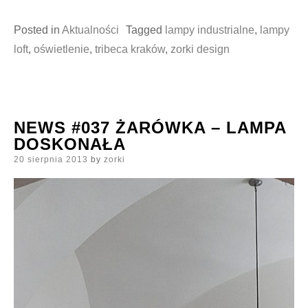
Posted in
Aktualności
Tagged
lampy industrialne
,
lampy
loft
,
oświetlenie
,
tribeca kraków
,
zorki design
NEWS #037 ŻARÓWKA – LAMPA
DOSKONAŁA
Posted
20 sierpnia 2013
by
zorki
on