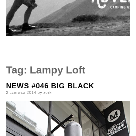
Tag:
Lampy Loft
NEWS #046 BIG BLACK
Posted
2 czerwca 2014
by
zorki
on