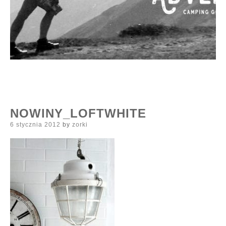
NOWINY_LOFTWHITE
Posted
6 stycznia 2012
by
zorki
on