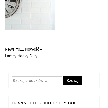
News #011 Nowość –
Nawigacja
Lampy Heavy Duty
wpisu
Szukaj:
Szukaj
TRANSLATE – CHOOSE YOUR