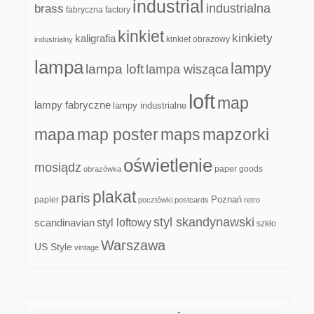
industrial
industrialna
brass
fabryczna
factory
kinkiet
kinkiety
kaligrafia
kinkiet obrazowy
industrialny
lampa
lampy
lampa loft
lampa wisząca
loft
map
lampy fabryczne
lampy industrialne
mapa
map poster
maps
mapzorki
oświetlenie
mosiądz
paper goods
obrazówka
plakat
paris
papier
Poznań
pocztówki
postcards
retro
styl skandynawski
scandinavian
styl loftowy
szkło
Warszawa
US Style
vintage