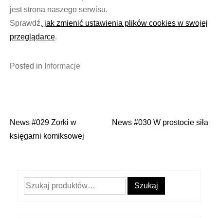
jest strona naszego serwisu.
Sprawdź,
jak zmienić ustawienia plików cookies w swojej
przeglądarce
.
Posted in
Informacje
News #029 Zorki w
News #030 W prostocie siła
Nawigacja
księgarni komiksowej
wpisu
Szukaj:
Szukaj