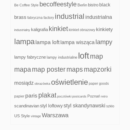
becoffeestyle
black
bistro
Be Coffee Style
Berlin
industrial
industrialna
brass
fabryczna
factory
kinkiet
kinkiety
kaligrafia
kinkiet obrazowy
industrialny
lampa
lampy
lampa loft
lampa wisząca
loft
map
lampy fabryczne
lampy industrialne
mapa
map poster
maps
mapzorki
oświetlenie
mosiądz
paper goods
obrazówka
plakat
paris
papier
Poznań
pocztówki
postcards
retro
styl skandynawski
scandinavian
styl loftowy
szkło
Warszawa
US Style
vintage