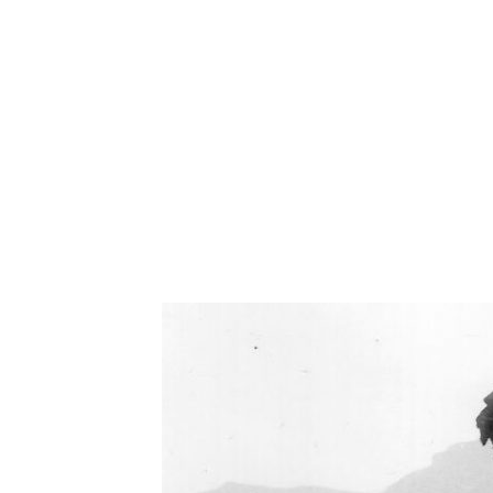
Oświetlenie industrialne, lampy LOFT, kinkiety 
Zorki Factor