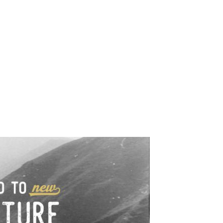
e industrialne. Mapy,
wy.