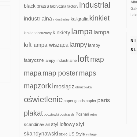
Alb
industrial
brass
black
fabryczna
factory
Gal
i a
kinkiet
industrialna
kaligrafia
industrialny
lampa
lampa
kinkiety
kinkiet obrazowy
N
lampy
loft
lampa wisząca
lampy
S
loft
map
fabryczne
lampy industrialne
mapa
map poster
maps
mapzorki
mosiądz
obrazówka
oświetlenie
paris
paper goods
papier
plakat
Poznań
pocztówki
postcards
retro
styl
scandinavian
styl loftowy
skandynawski
US Style
szkło
vintage