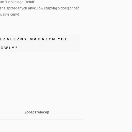
um "Lo Vintage Detail"
eria sprzedanych artykułów (zapytaj o dostępność
ktualne ceny)
IEZALEŻNY MAGAZYN “BE
LOWLY”
Zobacz więcej!