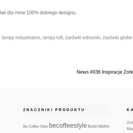
 Jak dla mnie 100% dobrego designu.
,
lampy industrialne
,
lampy loft
,
żarówki edisonki
,
żarówki globe
News #036 Inspiracje Zor
ZNACZNIKI PRODUKTU
K
Zor
becoffeestyle
bistro
Be Coffee Style
Berlin
Map