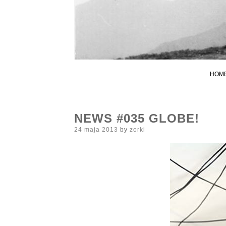
HOM
NEWS #035 GLOBE!
Posted
24 maja 2013
by
zorki
on