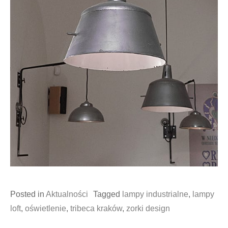
Posted in
Aktualności
Tagged
lampy industrialne
,
lampy
loft
,
oświetlenie
,
tribeca kraków
,
zorki design