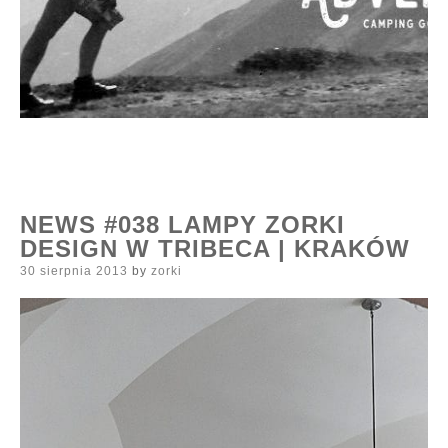
NEWS #038 LAMPY ZORKI
DESIGN W TRIBECA | KRAKÓW
Posted
30 sierpnia 2013
by
zorki
on