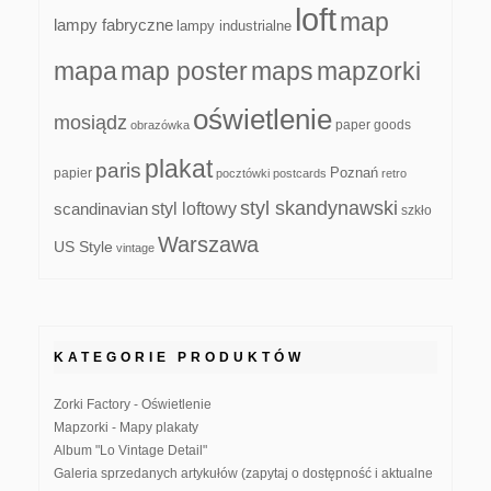
loft
map
lampy fabryczne
lampy industrialne
mapa
map poster
maps
mapzorki
oświetlenie
mosiądz
paper goods
obrazówka
plakat
paris
papier
Poznań
pocztówki
postcards
retro
styl skandynawski
scandinavian
styl loftowy
szkło
Warszawa
US Style
vintage
KATEGORIE PRODUKTÓW
Zorki Factory - Oświetlenie
Mapzorki - Mapy plakaty
Album "Lo Vintage Detail"
Galeria sprzedanych artykułów (zapytaj o dostępność i aktualne