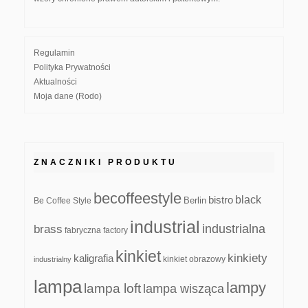
Regulamin
Polityka Prywatności
Aktualności
Moja dane (Rodo)
ZNACZNIKI PRODUKTU
becoffeestyle
black
bistro
Be Coffee Style
Berlin
industrial
industrialna
brass
fabryczna
factory
kinkiet
kinkiety
kaligrafia
kinkiet obrazowy
industrialny
lampa
lampy
lampa loft
lampa wisząca