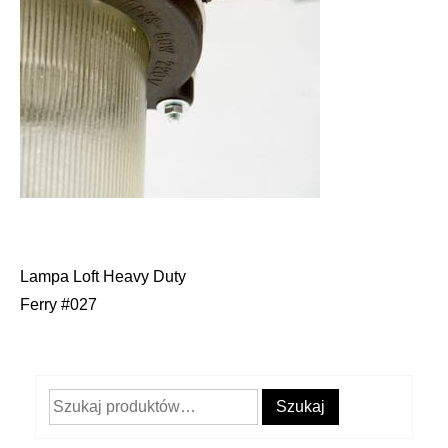
Lampa Loft Heavy Duty
Nawigacja
Ferry #027
wpisu
Szukaj:
Szukaj