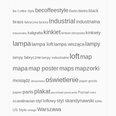
becoffeestyle
black
bistro
Be Coffee Style
Berlin
industrial
industrialna
brass
fabryczna
factory
kinkiet
kinkiety
kaligrafia
kinkiet obrazowy
industrialny
lampa
lampy
lampa loft
lampa wisząca
loft
map
lampy fabryczne
lampy industrialne
mapa
map poster
maps
mapzorki
oświetlenie
mosiądz
paper goods
obrazówka
plakat
paris
papier
Poznań
pocztówki
postcards
retro
styl skandynawski
scandinavian
styl loftowy
szkło
Warszawa
US Style
vintage