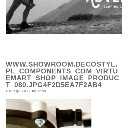
WWW.SHOWROOM.DECOSTYL.
PL_COMPONENTS_COM_VIRTU
EMART_SHOP_IMAGE_PRODUC
T_080.JPG4F2D5EA7F2AB4
Posted
4 lutego 2012
by
zorki
on