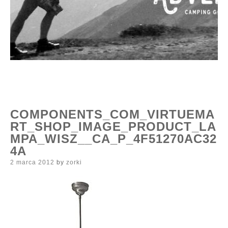
COMPONENTS_COM_VIRTUEMA
RT_SHOP_IMAGE_PRODUCT_LA
MPA_WISZ__CA_P_4F51270AC32
4A
Posted
2 marca 2012
by
zorki
on