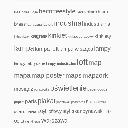
becoffeestyle
black
bistro
Be Coffee Style
Berlin
industrial
industrialna
brass
fabryczna
factory
kinkiet
kinkiety
kaligrafia
kinkiet obrazowy
industrialny
lampa
lampy
lampa loft
lampa wisząca
loft
map
lampy fabryczne
lampy industrialne
mapa
map poster
maps
mapzorki
oświetlenie
mosiądz
paper goods
obrazówka
plakat
paris
papier
Poznań
pocztówki
postcards
retro
styl skandynawski
scandinavian
styl loftowy
szkło
Warszawa
US Style
vintage