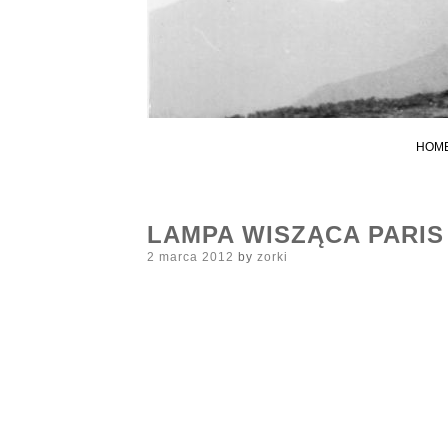
HOM
LAMPA WISZĄCA PARIS
Posted
2 marca 2012
by
zorki
on