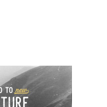
e industrialne. Mapy,
wy.