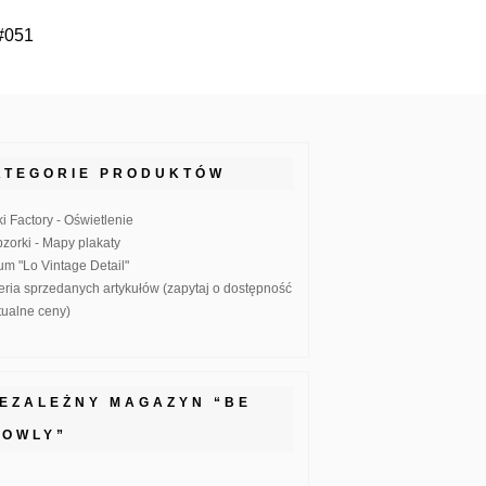
#051
ATEGORIE PRODUKTÓW
ki Factory - Oświetlenie
zorki - Mapy plakaty
um "Lo Vintage Detail"
eria sprzedanych artykułów (zapytaj o dostępność
ktualne ceny)
IEZALEŻNY MAGAZYN “BE
LOWLY”