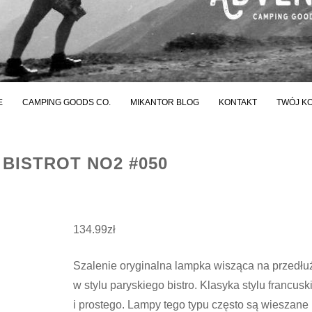
E
CAMPING GOODS CO.
MIKANTOR BLOG
KONTAKT
TWÓJ K
 BISTROT NO2 #050
134.99
zł
Szalenie oryginalna lampka wisząca na przedłu
w stylu paryskiego bistro. Klasyka stylu francusk
i prostego. Lampy tego typu często są wieszane