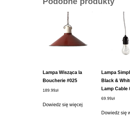
Podobne produkty
Lampa Wisząca la
Lampa Simpl
Boucherie #025
Black & Whi
Lamp Cable 
189.99
zł
69.99
zł
Dowiedz się więcej
Dowiedz się 