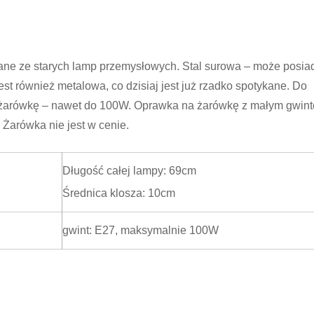
ne ze starych lamp przemysłowych. Stal surowa – może posia
est również metalowa, co dzisiaj jest już rzadko spotykane. Do
ą żarówkę – nawet do 100W. Oprawka na żarówkę z małym gwin
 Żarówka nie jest w cenie.
Długość całej lampy: 69cm
Średnica klosza: 10cm
gwint: E27, maksymalnie 100W