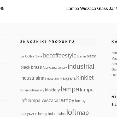
048
Lampa Wisząca Glass Jar 
ZNACZNIKI PRODUKTU
K
Zor
becoffeestyle
bistro
Be Coffee Style
Berlin
Map
Alb
industrial
brass
black
fabryczna
factory
Gal
i a
kinkiet
industrialna
kaligrafia
industrialny
lampa
lampa
kinkiety
kinkiet obrazowy
N
lampy
loft
lampa wisząca
lampy
S
loft
map
fabryczne
lampy industrialne