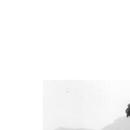
Oświetlenie industrialne, lampy LOFT, kinkiety 
Zorki Factor