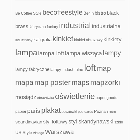
becoffeestyle
black
bistro
Be Coffee Style
Berlin
industrial
industrialna
brass
fabryczna
factory
kinkiet
kinkiety
kaligrafia
kinkiet obrazowy
industrialny
lampa
lampy
lampa loft
lampa wisząca
loft
map
lampy fabryczne
lampy industrialne
mapa
map poster
maps
mapzorki
oświetlenie
mosiądz
paper goods
obrazówka
plakat
paris
papier
Poznań
pocztówki
postcards
retro
styl skandynawski
scandinavian
styl loftowy
szkło
Warszawa
US Style
vintage