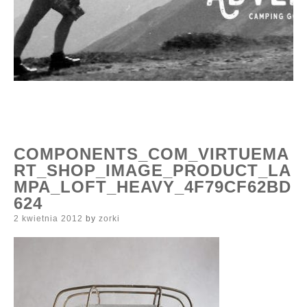
COMPONENTS_COM_VIRTUEMA
RT_SHOP_IMAGE_PRODUCT_LA
MPA_LOFT_HEAVY_4F79CF62BD
624
Posted
2 kwietnia 2012
by
zorki
on