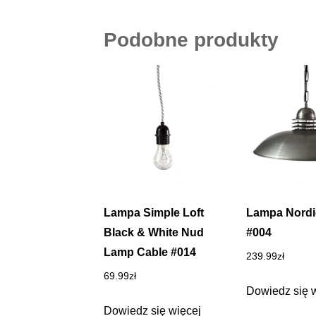
Podobne produkty
Lampa Simple Loft
Lampa Nordi
Black & White Nud
#004
Lamp Cable #014
239.99
zł
69.99
zł
Dowiedz się 
Dowiedz się więcej