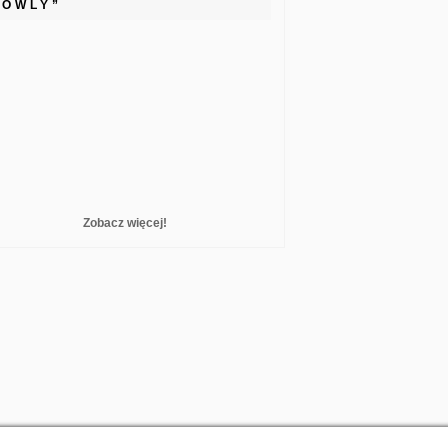
LOWLY”
Zobacz więcej!
reelance WordPress Developer London