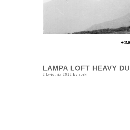
HOM
LAMPA LOFT HEAVY DU
Posted
2 kwietnia 2012
by
zorki
on