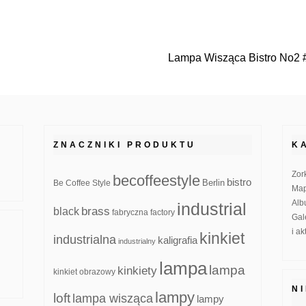
Lampa Wisząca Bistro No2 
ZNACZNIKI PRODUKTU
K
Zor
becoffeestyle
bistro
Be Coffee Style
Berlin
Map
Alb
industrial
brass
black
fabryczna
factory
Gal
i a
kinkiet
industrialna
kaligrafia
industrialny
lampa
lampa
kinkiety
kinkiet obrazowy
N
lampy
loft
lampa wisząca
lampy