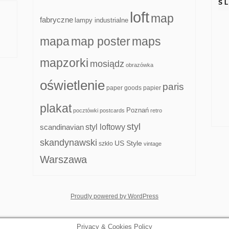
S
loft
map
fabryczne
lampy industrialne
mapa
map poster
maps
mapzorki
mosiądz
obrazówka
oświetlenie
paris
paper goods
papier
plakat
Poznań
pocztówki
postcards
retro
styl
scandinavian
styl loftowy
skandynawski
US Style
szkło
vintage
Warszawa
whois: Nuno Sarmento F
Proudly powered by WordPress
Privacy & Cookies Policy