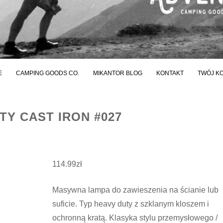
E
CAMPING GOODS CO.
MIKANTOR BLOG
KONTAKT
TWÓJ K
TY CAST IRON #027
114.99
zł
Masywna lampa do zawieszenia na ścianie lub
suficie. Typ heavy duty z szklanym kloszem i
ochronną kratą. Klasyka stylu przemysłowego /