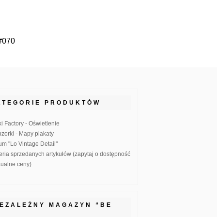
#070
ATEGORIE PRODUKTÓW
ki Factory - Oświetlenie
zorki - Mapy plakaty
um "Lo Vintage Detail"
eria sprzedanych artykułów (zapytaj o dostępność
ktualne ceny)
IEZALEŻNY MAGAZYN “BE