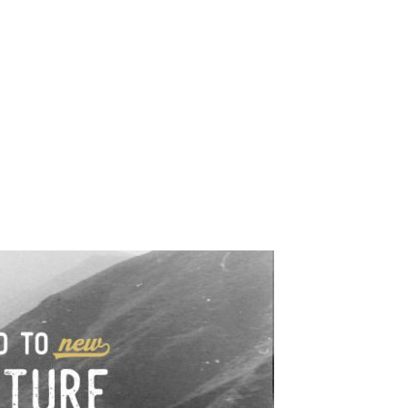
e industrialne. Mapy,
wy.