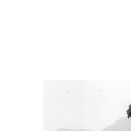
Oświetlenie industrialne, lampy LOFT, kinkiety 
Zorki Factor