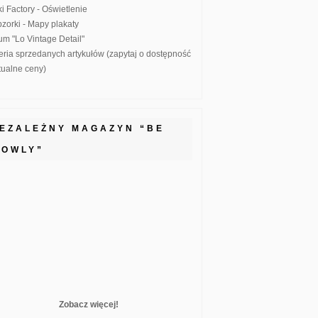
ki Factory - Oświetlenie
zorki - Mapy plakaty
um "Lo Vintage Detail"
eria sprzedanych artykułów (zapytaj o dostępność
ktualne ceny)
IEZALEŻNY MAGAZYN “BE
LOWLY”
Zobacz więcej!