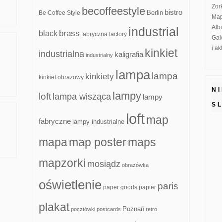
Zor
becoffeestyle
bistro
Be Coffee Style
Berlin
Map
Alb
industrial
brass
black
fabryczna
factory
Gal
i a
kinkiet
industrialna
kaligrafia
industrialny
lampa
lampa
kinkiety
kinkiet obrazowy
N
lampy
loft
lampa wisząca
lampy
S
loft
map
fabryczne
lampy industrialne
mapa
map poster
maps
mapzorki
mosiądz
obrazówka
oświetlenie
paris
paper goods
papier
plakat
Poznań
pocztówki
postcards
retro