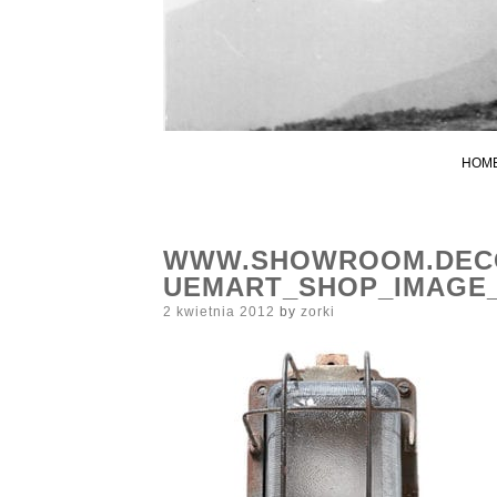
HOM
WWW.SHOWROOM.DECO
UEMART_SHOP_IMAGE_
Posted
2 kwietnia 2012
by
zorki
on