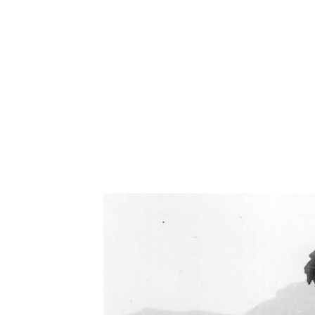
Oświetlenie industrialne, lampy LOFT, kinkiety 
Zorki Factor