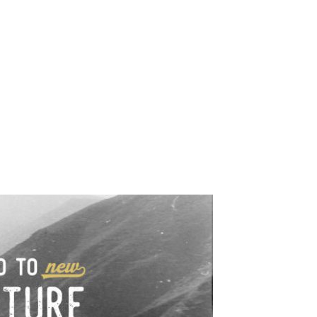
e industrialne. Mapy,
wy.