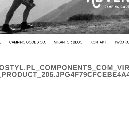
E
CAMPING GOODS CO.
MIKANTOR BLOG
KONTAKT
TWÓJ K
STYL.PL_COMPONENTS_COM_VI
PRODUCT_205.JPG4F79CFCEBE4A