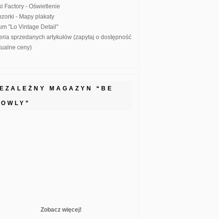
ki Factory - Oświetlenie
zorki - Mapy plakaty
um "Lo Vintage Detail"
eria sprzedanych artykułów (zapytaj o dostępność
ktualne ceny)
IEZALEŻNY MAGAZYN “BE
LOWLY”
Zobacz więcej!