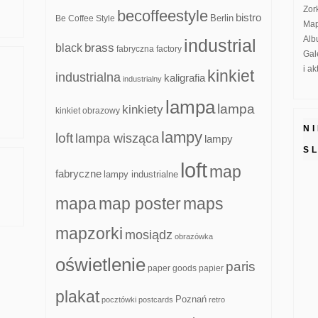
Zor
becoffeestyle
bistro
Be Coffee Style
Berlin
Map
Alb
industrial
brass
black
fabryczna
factory
Gal
i a
kinkiet
industrialna
kaligrafia
industrialny
lampa
lampa
kinkiety
kinkiet obrazowy
N
lampy
loft
lampa wisząca
lampy
S
loft
map
fabryczne
lampy industrialne
mapa
map poster
maps
mapzorki
mosiądz
obrazówka
oświetlenie
paris
paper goods
papier
plakat
Poznań
pocztówki
postcards
retro