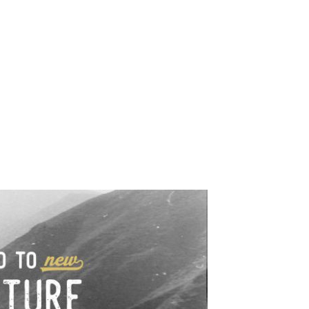
e industrialne. Mapy,
wy.