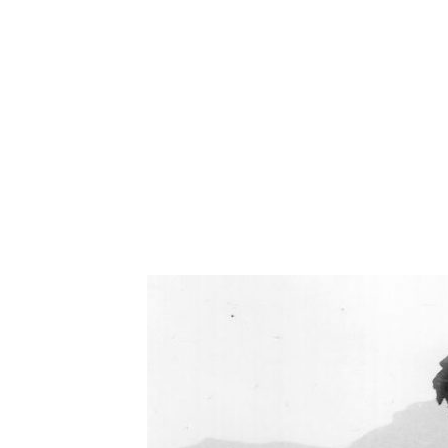
Oświetlenie industrialne, lampy LOFT, kinkiety 
Zorki Factor