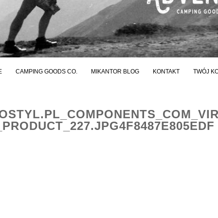
E
CAMPING GOODS CO.
MIKANTOR BLOG
KONTAKT
TWÓJ K
STYL.PL_COMPONENTS_COM_VI
PRODUCT_227.JPG4F8487E805EDF