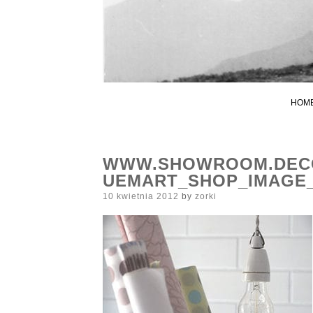
HOM
WWW.SHOWROOM.DECO
UEMART_SHOP_IMAGE_
Posted
10 kwietnia 2012
by
zorki
on