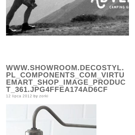
WWW.SHOWROOM.DECOSTYL.
PL_COMPONENTS_COM_VIRTU
EMART_SHOP_IMAGE_PRODUC
T_361.JPG4FFEA174AD6CF
Posted
12 lipca 2012
by
zorki
on