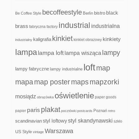
becoffeestyle
black
bistro
Be Coffee Style
Berlin
industrial
industrialna
brass
fabryczna
factory
kinkiet
kinkiety
kaligrafia
kinkiet obrazowy
industrialny
lampa
lampy
lampa loft
lampa wisząca
loft
map
lampy fabryczne
lampy industrialne
mapa
map poster
maps
mapzorki
oświetlenie
mosiądz
paper goods
obrazówka
plakat
paris
papier
Poznań
pocztówki
postcards
retro
styl skandynawski
scandinavian
styl loftowy
szkło
Warszawa
US Style
vintage