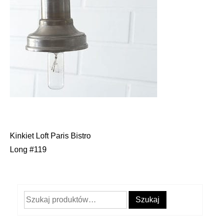
Kinkiet Loft Paris Bistro
Nawigacja
Long #119
wpisu
Szukaj:
Szukaj