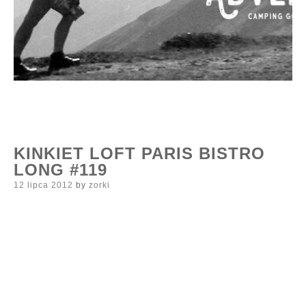
KINKIET LOFT PARIS BISTRO
LONG #119
Posted
12 lipca 2012
by
zorki
on