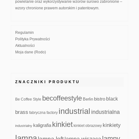
powielanie oraz wykorzystywanie wzorów surowo zabronione –
wzory chronione prawem autorskim i patentowym.
Regulamin
Polityka Prywatności
Aktualności
Moja dane (Rodo)
ZNACZNIKI PRODUKTU
becoffeestyle
black
bistro
Be Coffee Style
Berlin
industrial
industrialna
brass
fabryczna
factory
kinkiet
kinkiety
kaligrafia
kinkiet obrazowy
industrialny
lampa
lampy
lampa loft