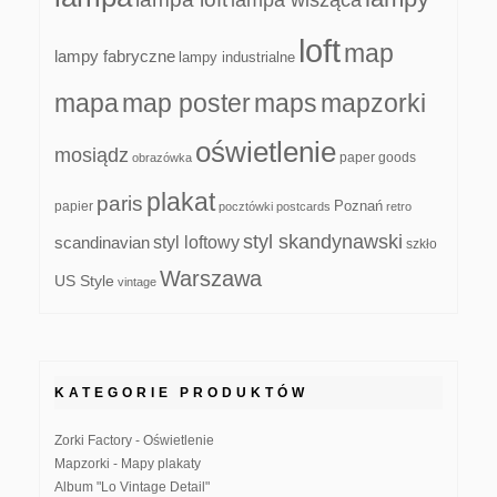
lampa wisząca
loft
map
lampy fabryczne
lampy industrialne
mapa
map poster
maps
mapzorki
oświetlenie
mosiądz
paper goods
obrazówka
plakat
paris
papier
Poznań
pocztówki
postcards
retro
styl skandynawski
scandinavian
styl loftowy
szkło
Warszawa
US Style
vintage
KATEGORIE PRODUKTÓW
Zorki Factory - Oświetlenie
Mapzorki - Mapy plakaty
Album "Lo Vintage Detail"