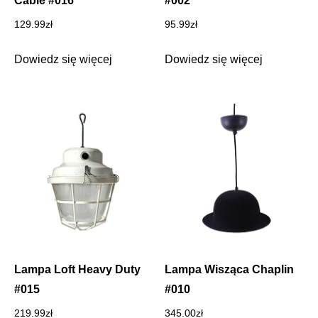
Cable #016
#002
129.99
zł
95.99
zł
Dowiedz się więcej
Dowiedz się więcej
Lampa Loft Heavy Duty
Lampa Wisząca Chaplin
#015
#010
219.99
zł
345.00
zł