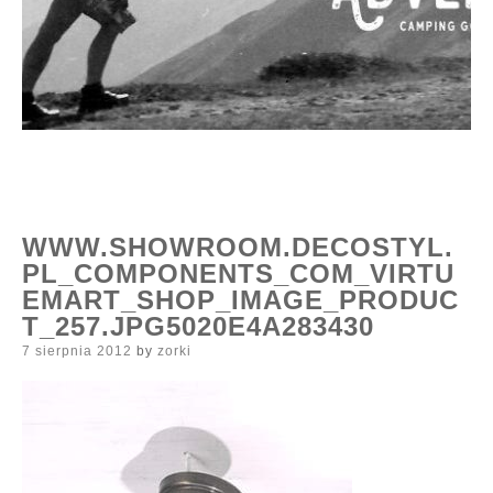
WWW.SHOWROOM.DECOSTYL.
PL_COMPONENTS_COM_VIRTU
EMART_SHOP_IMAGE_PRODUC
T_257.JPG5020E4A283430
Posted
7 sierpnia 2012
by
zorki
on