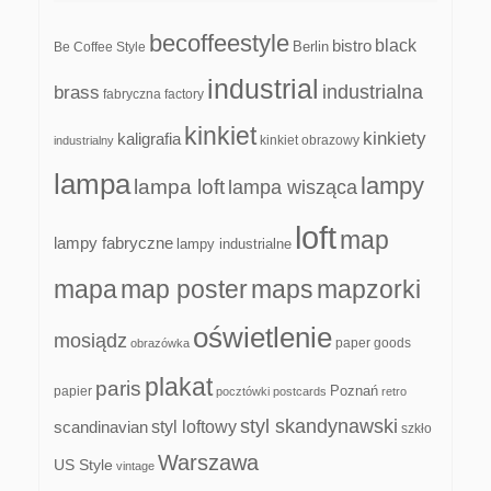
becoffeestyle
black
bistro
Be Coffee Style
Berlin
industrial
industrialna
brass
fabryczna
factory
kinkiet
kinkiety
kaligrafia
kinkiet obrazowy
industrialny
lampa
lampy
lampa loft
lampa wisząca
loft
map
lampy fabryczne
lampy industrialne
mapa
map poster
maps
mapzorki
oświetlenie
mosiądz
paper goods
obrazówka
plakat
paris
papier
Poznań
pocztówki
postcards
retro
styl skandynawski
scandinavian
styl loftowy
szkło
Warszawa
US Style
vintage