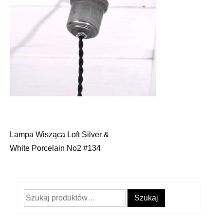
Lampa Wisząca Loft Silver &
Nawigacja
White Porcelain No2 #134
wpisu
Szukaj:
Szukaj