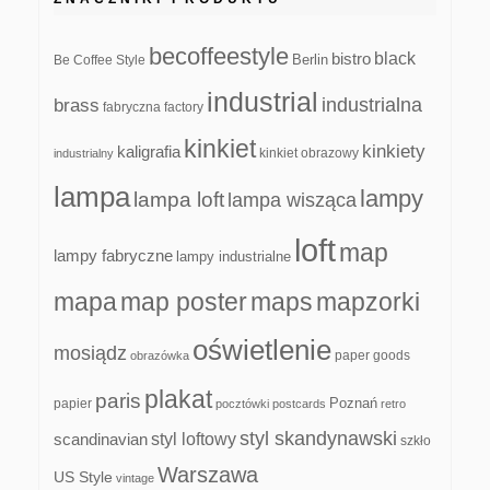
becoffeestyle
black
bistro
Be Coffee Style
Berlin
industrial
industrialna
brass
fabryczna
factory
kinkiet
kinkiety
kaligrafia
kinkiet obrazowy
industrialny
lampa
lampy
lampa loft
lampa wisząca
loft
map
lampy fabryczne
lampy industrialne
mapa
map poster
maps
mapzorki
oświetlenie
mosiądz
paper goods
obrazówka
plakat
paris
papier
Poznań
pocztówki
postcards
retro
styl skandynawski
scandinavian
styl loftowy
szkło
Warszawa
US Style
vintage