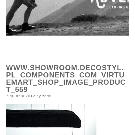
WWW.SHOWROOM.DECOSTYL.
PL_COMPONENTS_COM_VIRTU
EMART_SHOP_IMAGE_PRODUC
T_559
Posted
7 grudnia 2012
by
zorki
on