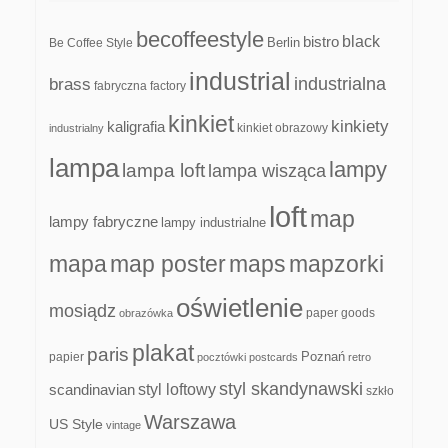
becoffeestyle
black
bistro
Be Coffee Style
Berlin
industrial
industrialna
brass
fabryczna
factory
kinkiet
kinkiety
kaligrafia
kinkiet obrazowy
industrialny
lampa
lampy
lampa loft
lampa wisząca
loft
map
lampy fabryczne
lampy industrialne
mapa
map poster
maps
mapzorki
oświetlenie
mosiądz
paper goods
obrazówka
plakat
paris
papier
Poznań
pocztówki
postcards
retro
styl skandynawski
scandinavian
styl loftowy
szkło
Warszawa
US Style
vintage